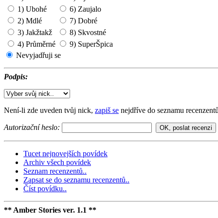
1) Ubohé
6) Zaujalo
2) Mdlé
7) Dobré
3) Jakžtakž
8) Skvostné
4) Průměrné
9) SuperŠpica
Nevyjadřuji se
Podpis:
Není-li zde uveden tvůj nick,
zapiš se
nejdříve do seznamu recenzentů
Autorizační heslo:
Tucet nejnovejších povídek
Archiv všech povídek
Seznam recenzentů..
Zapsat se do seznamu recenzentů..
Číst povídku..
** Amber Stories ver. 1.1 **