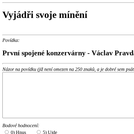
Vyjádři svoje mínění
Povídka:
První spojené konzervárny - Václav Pravd
Názor na povídku (již není omezen na 250 znaků, a je dobré sem psát 
Bodové hodnocení:
0) Hnus
5) Ujde