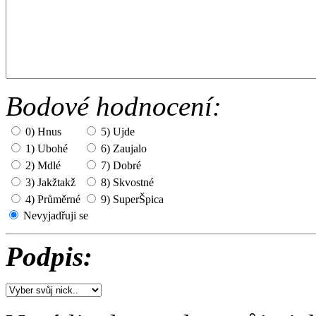
Bodové hodnocení:
0) Hnus
5) Ujde
1) Ubohé
6) Zaujalo
2) Mdlé
7) Dobré
3) Jakžtakž
8) Skvostné
4) Průměrné
9) SuperŠpica
Nevyjadřuji se
Podpis: