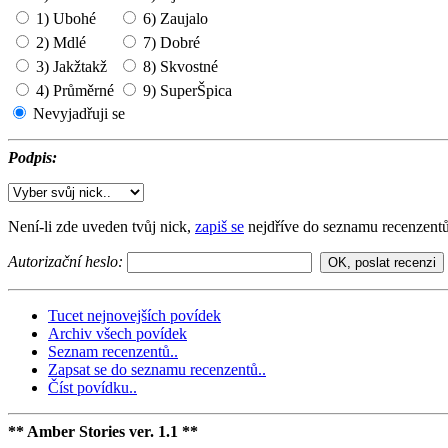
1) Ubohé
6) Zaujalo
2) Mdlé
7) Dobré
3) Jakžtakž
8) Skvostné
4) Průměrné
9) SuperŠpica
Nevyjadřuji se
Podpis:
Není-li zde uveden tvůj nick,
zapiš se
nejdříve do seznamu recenzentů
Autorizační heslo:
Tucet nejnovejších povídek
Archiv všech povídek
Seznam recenzentů..
Zapsat se do seznamu recenzentů..
Číst povídku..
** Amber Stories ver. 1.1 **