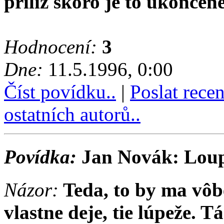
príliž skoro je to ukončen
Hodnocení:
3
Dne:
11.5.1996, 0:00
Číst povídku..
|
Poslat rece
ostatních autorů..
Povídka:
Jan Novák: Loupež
Názor:
Teda, to by ma vôbe
vlastne deje, tie lúpeže. 