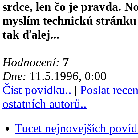
srdce, len čo je pravda. N
myslím technickú stránku 
tak ďalej...
Hodnocení:
7
Dne:
11.5.1996, 0:00
Číst povídku..
|
Poslat rece
ostatních autorů..
Tucet nejnovejších poví