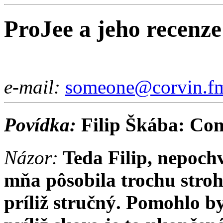
ProJee a jeho recenze
e-mail:
someone@corvin.fm
Povídka:
Filip Škába: Co
Názor:
Teda Filip, nepoch
mňa pôsobila trochu stroh
príliž stručný. Pomohlo b