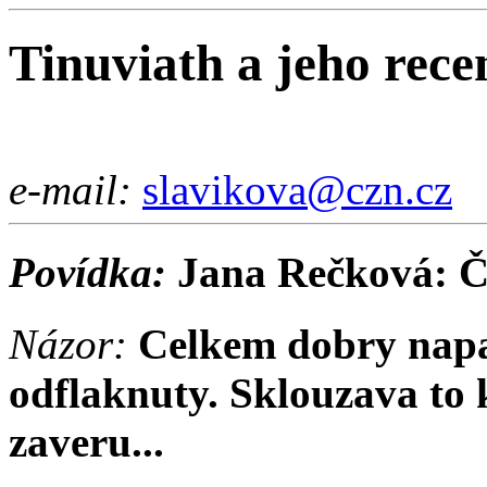
Tinuviath a jeho rece
e-mail:
slavikova@czn.cz
Povídka:
Jana Rečková: Č
Názor:
Celkem dobry napad
odflaknuty. Sklouzava to 
zaveru...