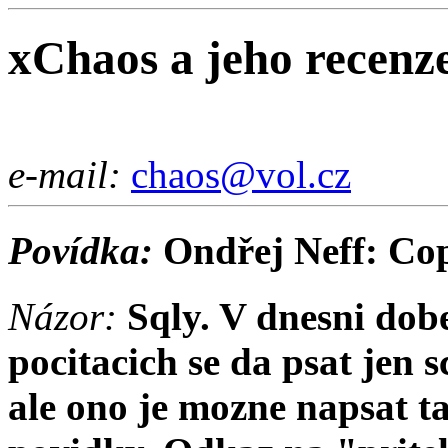
xChaos a jeho recenz
e-mail:
chaos@vol.cz
Povídka:
Ondřej Neff: Co
Názor:
Sqly. V dnesni dobe
pocitacich se da psat jen 
ale ono je mozne napsat t