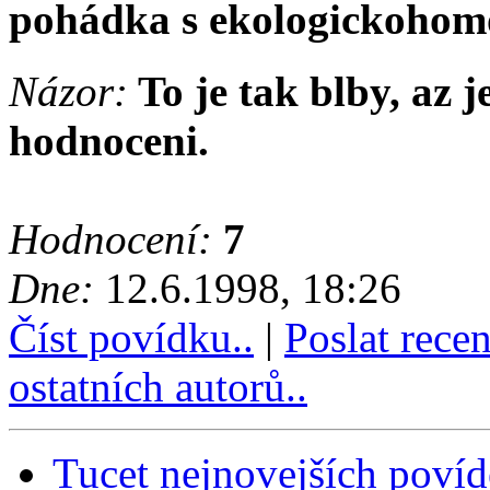
pohádka s ekologickohom
Názor:
To je tak blby, az j
hodnoceni.
Hodnocení:
7
Dne:
12.6.1998, 18:26
Číst povídku..
|
Poslat rece
ostatních autorů..
Tucet nejnovejších poví