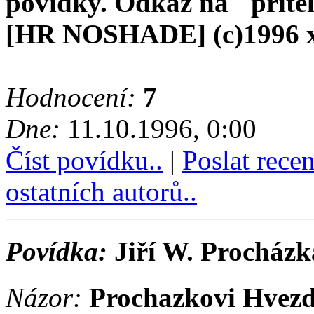
povidky. Odkaz na "pritel
[HR NOSHADE] (c)1996 
Hodnocení:
7
Dne:
11.10.1996, 0:00
Číst povídku..
|
Poslat rece
ostatních autorů..
Povídka:
Jiří W. Procházk
Názor:
Prochazkovi Hvezdn