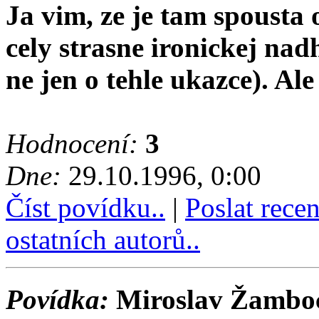
Ja vim, ze je tam spousta
cely strasne ironickej nad
ne jen o tehle ukazce). Ale 
Hodnocení:
3
Dne:
29.10.1996, 0:00
Číst povídku..
|
Poslat rece
ostatních autorů..
Povídka:
Miroslav Žamboch