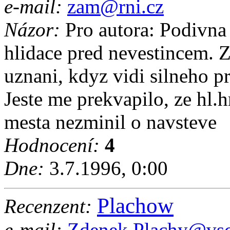
e-mail:
zam@rni.cz
Názor:
Pro autora: Podivna r
hlidace pred nevestincem. 
uznani, kdyz vidi silneho p
Jeste me prekvapilo, ze hl.h
mesta nezminil o navsteve
Hodnocení:
4
Dne:
3.7.1996, 0:00
Plachow
Recenzent:
e-mail:
Zdenek.Plachy@vsc