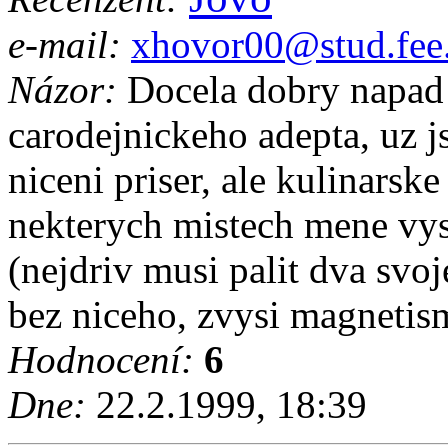
e-mail:
xhovor00@stud.fee.
Názor:
Docela dobry napad 
carodejnickeho adepta, uz j
niceni priser, ale kulinarske
nekterych mistech mene vys
(nejdriv musi palit dva svoje
bez niceho, zvysi magnetism
Hodnocení:
6
Dne:
22.2.1999, 18:39