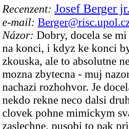
Josef Berger jr
Recenzent:
e-mail:
Berger@risc.upol.c
Názor:
Dobry, docela se mi o
na konci, i kdyz ke konci by
zkouska, ale to absolutne 
mozna zbytecna - muj nazor
nachazi rozhohvor. Je docel
nekdo rekne neco dalsi druh
clovek pohne mimickym sva
zaslechne, pusobi to pak prir