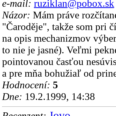
e-mail:
ruziklan@pobox.sk
Názor:
Mám práve rozčítané
"Čaroděje", takže som pri č
na opis mechanizmov výberu
to nie je jasné). Veľmi pek
pointovanou časťou nesúvis
a pre mňa bohužiaľ od prine
Hodnocení:
5
Dne:
19.2.1999, 14:38
Jovo
Recenzent: