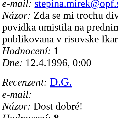
e-mail:
stepina.mirek@opf.
Názor:
Zda se mi trochu div
povidka umistila na predni
publikovana v risovske Ikar
Hodnocení:
1
Dne:
12.4.1996, 0:00
D.G.
Recenzent:
e-mail:
Názor:
Dost dobré!
Hodnocení:
8