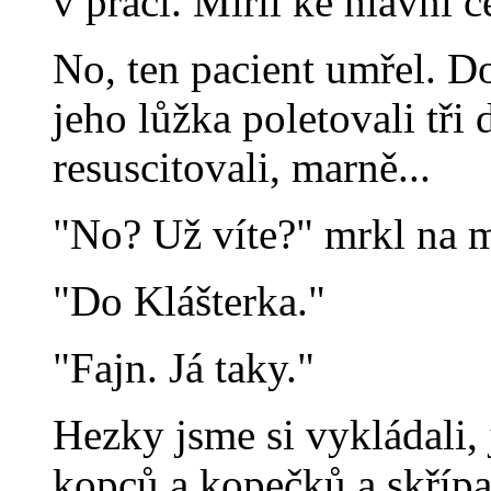
v práci. Mířil ke hlavní 
No, ten pacient umřel. D
jeho lůžka poletovali tři d
resuscitovali, marně...
"No? Už víte?" mrkl na m
"Do Klášterka."
"Fajn. Já taky."
Hezky jsme si vykládali,
kopců a kopečků a skřípal