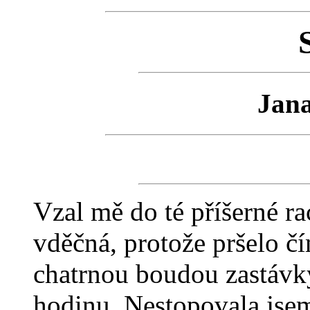
Jan
Vzal mě do té příšerné ra
vděčná, protože pršelo čí
chatrnou boudou zastávky 
hodinu. Nestopovala jsem