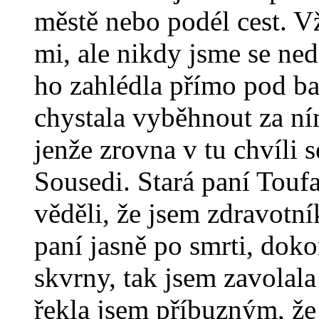
městě nebo podél cest. 
mi, ale nikdy jsme se ned
ho zahlédla přímo pod b
chystala vyběhnout za ní
jenže zrovna v tu chvíli 
Sousedi. Stará paní Touf
věděli, že jsem zdravotní
paní jasně po smrti, dok
skvrny, tak jsem zavolala 
řekla jsem příbuzným, ž