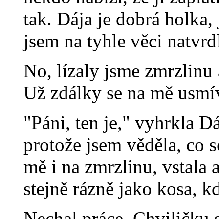
tak. Dája je dobrá holka
jsem na tyhle věci natvrd
No, lízaly jsme zmrzlinu a
Už zdálky se na mě usmív
"Páni, ten je," vyhrkla D
protože jsem věděla, co 
mě i na zmrzlinu, vstala 
stejně rázně jako kosa, k
Nechal práce. Chviličku s