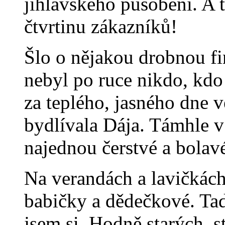
jihlavského působení. A 
čtvrtinu zákazníků!
Šlo o nějakou drobnou fi
nebyl po ruce nikdo, kdo
za teplého, jasného dne 
bydlívala Dája. Támhle v
najednou čerstvé a bolavé
Na verandách a lavičkác
babičky a dědečkové. Tady
jsem si. Hodně starých, 