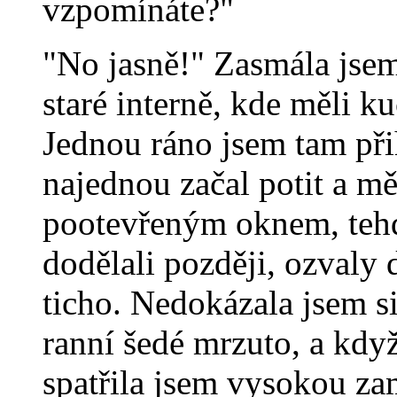
vzpomínáte?"
"No jasně!" Zasmála jsem
staré interně, kde měli k
Jednou ráno jsem tam přih
najednou začal potit a mě
pootevřeným oknem, tehdy
dodělali později, ozvaly d
ticho. Nedokázala jsem si
ranní šedé mrzuto, a kdy
spatřila jsem vysokou za