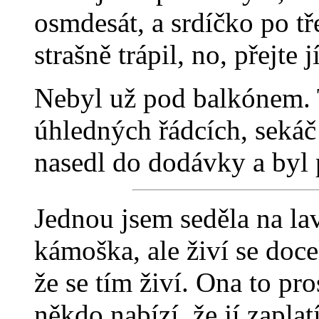
osmdesát, a srdíčko po tře
strašně trápil, no, přejte j
Nebyl už pod balkónem. T
úhledných řádcích, sekáč 
nasedl do dodávky a byl 
Jednou jsem seděla na lav
kámoška, ale živí se docel
že se tím živí. Ona to pr
někdo nabízí, že jí zapla