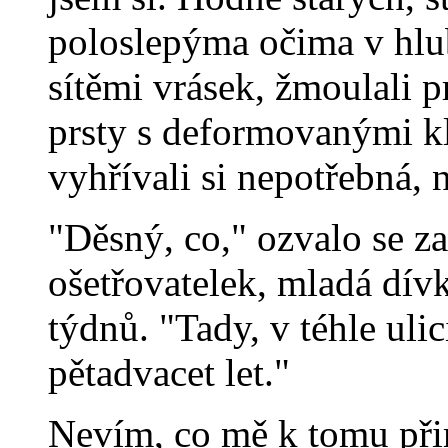
poloslepýma očima v hlu
sítěmi vrásek, žmoulali 
prsty s deformovanými k
vyhřívali si nepotřebná, 
"Děsný, co," ozvalo se z
ošetřovatelek, mladá dívk
týdnů. "Tady, v téhle uli
pětadvacet let."
Nevím, co mě k tomu při