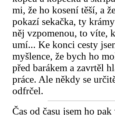
mi, že ho kosení těší, a 
pokazí sekačka, ty krámy 
něj vzpomenou, to víte, k
umí... Ke konci cesty jse
myšlence, že bych ho moh
před barákem a zavrtěl 
práce. Ale někdy se urči
odfrčel.
Čas od času jsem ho pak 