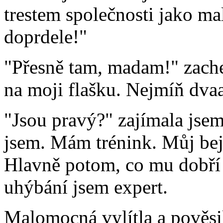
trestem společnosti jako m
doprdele!"
"Přesně tam, madam!" zache
na moji flašku. Nejmíň dvaat
"Jsou pravý?" zajímala jsem 
jsem. Mám trénink. Můj bej
Hlavně potom, co mu dobří 
uhýbání jsem expert.
Malomocná vylítla a pověsil