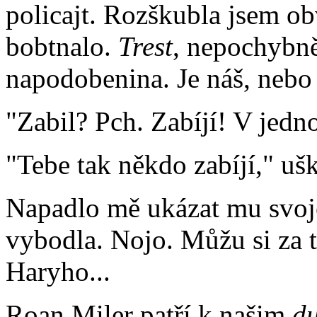
policajt. Rozškubla jsem ob
bobtnalo.
Trest
, nepochybn
napodobenina. Je náš, nebo
"Zabil? Pch. Zabíjí! V jedn
"Tebe tak někdo zabíjí," ušk
Napadlo mě ukázat mu svoje 
vybodla. Nojo. Můžu si za 
Haryho...
Roan Miler patří k našim
d