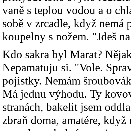
vaně s teplou vodou a o ch
sobě v zrcadle, když nemá p
koupelny s nožem. "Jdeš na
Kdo sakra byl Marat? Nějak
Nepamatuju si. "Vole. Spra
pojistky. Nemám šroubová
Má jednu výhodu. Ty kovový
stranách, bakelit jsem oddl
zbraň doma, amatére, když 