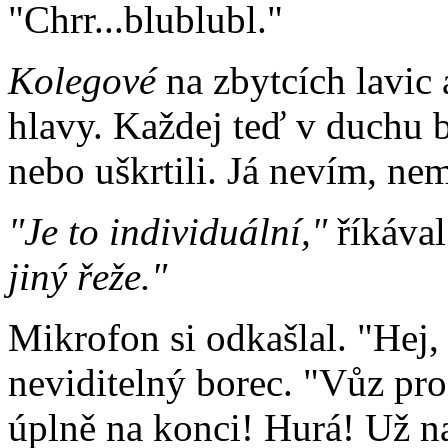
"Chrr...blublubl."
Kolegové
na zbytcích lavic 
hlavy. Každej teď v duchu bá
nebo uškrtili. Já nevím, ne
"Je to individuální,"
říkával
jiný řeže."
Mikrofon si odkašlal. "Hej
neviditelný borec. "Vůz pro
úplně na konci! Hurá! Už na