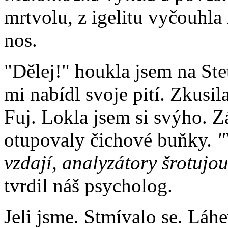
mrtvolu, z igelitu vyčouhla 
nos.
"Dělej!" houkla jsem na Ste
mi nabídl svoje pití. Zkusil
Fuj. Lokla jsem si svýho. Z
otupovaly čichové buňky.
"
vzdají, analyzátory šrotujo
tvrdil náš psycholog.
Jeli jsme. Stmívalo se. Láhe