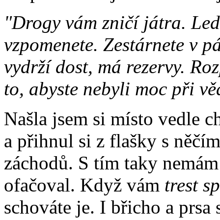
"Drogy vám zničí játra. Ledv
vzpomenete. Zestárnete v pá
vydrží dost, má rezervy. Ro
to, abyste nebyli moc při v
Našla jsem si místo vedle c
a přihnul si z flašky s něč
záchodů. S tím taky nemám 
ofačoval. Když vám
trest s
schováte je. I břicho a prsa 