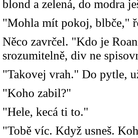
blond a zelená, do modra je
"Mohla mít pokoj, blbče," 
Něco zavrčel. "Kdo je Roan 
srozumitelně, div ne spisov
"Takovej vrah." Do pytle, u
"Koho zabil?"
"Hele, kecá ti to."
"Tobě víc. Když usneš. Koh