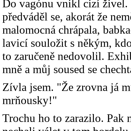
Do vagónu vnikl cizí živel.
předváděl se, akorát že nem
malomocná chrápala, babka-
lavicí souložit s někým, kdo
to zaručeně nedovolil. Exhib
mně a můj soused se checht
Zívla jsem. "Že zrovna já 
mrňousky!"
Trochu ho to zarazilo. Pak 