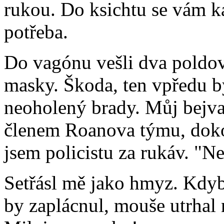
rukou. Do ksichtu se vám k
potřeba.
Do vagónu vešli dva poldové
masky. Škoda, ten vpředu b
neoholený brady. Můj bejvale
členem Roanova týmu, doko
jsem policistu za rukáv. "N
Setřásl mě jako hmyz. Kdyb
by zaplácnul, mouše utrhal 