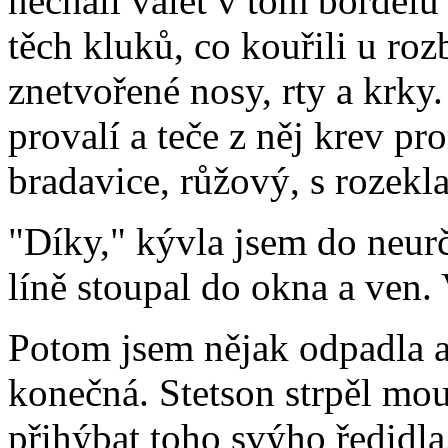
nechali válet v tom bordelu
těch kluků, co kouřili u ro
znetvořené nosy, rty a krky.
provalí a teče z něj krev p
bradavice, růžový, s rozek
"Díky," kývla jsem do neur
líně stoupal do okna a ven.
Potom jsem nějak odpadla a
konečná. Stetson strpěl mou
přihýbat toho svýho ředidla