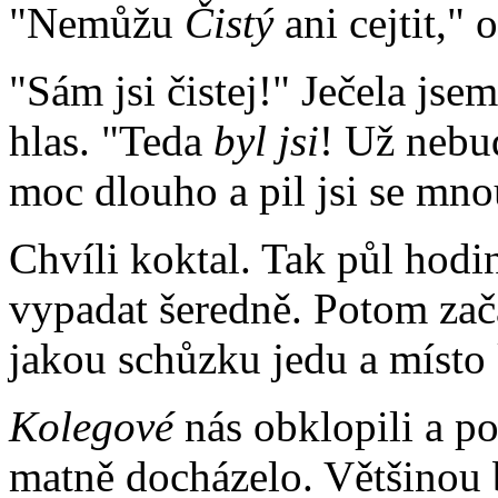
"Nemůžu
Čistý
ani cejtit," 
"Sám jsi čistej!" Ječela jse
hlas. "Teda
byl jsi
! Už nebud
moc dlouho a pil jsi se mnou
Chvíli koktal. Tak půl hod
vypadat šeredně. Potom zač
jakou schůzku jedu a místo
Kolegové
nás obklopili a p
matně docházelo. Většinou 