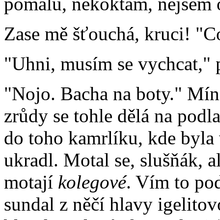
pomalu, nekoktám, nejsem o
Zase mě šťouchá, kruci! "Co
"Uhni, musím se vychcat," p
"Nojo. Bacha na boty." Mín
zrůdy se tohle dělá na podla
do toho kamrlíku, kde byla
ukradl. Motal se, slušňák, al
motají
kolegové
. Vím to po
sundal z něčí hlavy igelito