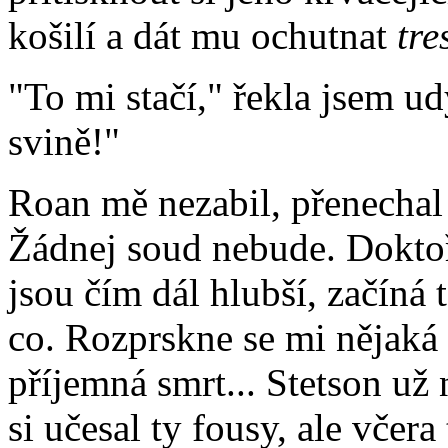
košilí a dát mu ochutnat
tre
"To mi stačí," řekla jsem u
svině!"
Roan mě nezabil, přenechal 
Žádnej soud nebude. Doktoř
jsou čím dál hlubší, začíná 
co. Rozprskne se mi nějaká 
příjemná smrt... Stetson už
si učesal ty fousy, ale včera