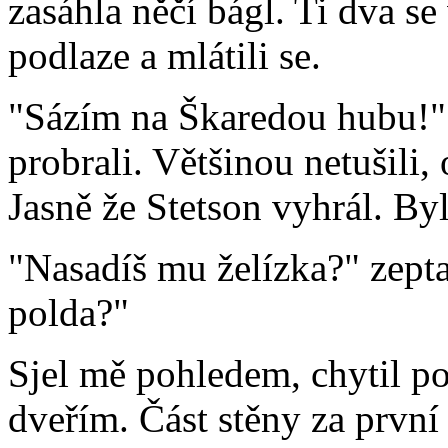
zasáhla něčí bágl. Ti dva se
podlaze a mlátili se.
"Sázím na Škaredou hubu!"
probrali. Většinou netušili, 
Jasně že Stetson vyhrál. Byl
"Nasadíš mu želízka?" zepta
polda?"
Sjel mě pohledem, chytil po
dveřím. Část stěny za první 