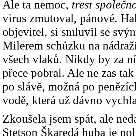
Ale ta nemoc,
trest společno
virus zmutoval, pánové. Hall
objevitel, si smluvil se s
Milerem schůzku na nádraží
všech vlaků. Nikdy by za n
přece pobral. Ale ne zas ta
po slávě, možná po penězích
vodě, která už dávno vychla
Zkoušela jsem spát, ale neda
Stetson Škaredá huba je po