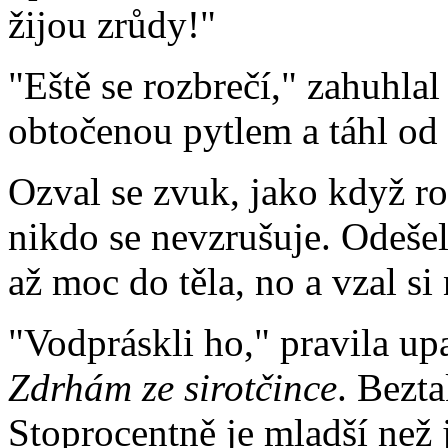
žijou zrůdy!"
"Eště se rozbrečí," zahuhla
obtočenou pytlem a táhl od 
Ozval se zvuk, jako když ro
nikdo se nevzrušuje. Odeše
až moc do těla, no a vzal si 
"Vodpráskli ho," pravila up
Zdrhám ze sirotčince
. Bezta
Stoprocentně je mladší než j