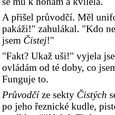
se mu k nohám a kvílela.
A přišel průvodčí. Měl unifo
pakáži!" zahulákal. "Kdo ne
jsem
Čistej
!"
"Fakt? Ukaž uši!" vyjela js
ovládám od té doby, co jse
Funguje to.
Průvodčí
ze sekty
Čistých
se
po jeho řeznické kudle, pist