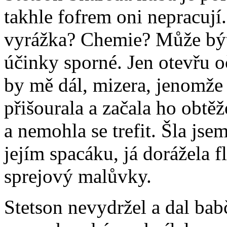
takhle fofrem oni nepracují.
vyrážka? Chemie? Může být.
účinky sporné. Jen otevřu o
by mě dál, mizera, jenomže
přišourala a začala ho obtě
a nemohla se trefit. Šla jse
jejím spacáku, já dorážela f
sprejový malůvky.
Stetson nevydržel a dal babč