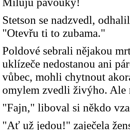
Miluju pavouky!
Stetson se nadzvedl, odhali
"Otevřu ti to zubama."
Poldové sebrali nějakou mrt
uklízeče nedostanou ani pár
vůbec, mohli chytnout akor
omylem zvedli živýho. Ale n
"Fajn," liboval si někdo vz
"Ať už jedou!" zaječela žen