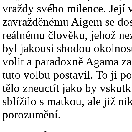
vraždy svého milence. Její
zavražděnému Aigem se dost
reálnému člověku, jehož nezn
byl jakousi shodou okolnos
volit a paradoxně Agama zača
tuto volbu postavil. To ji p
tělo zneuctít jako by vskut
sblížilo s matkou, ale již n
porozumění.