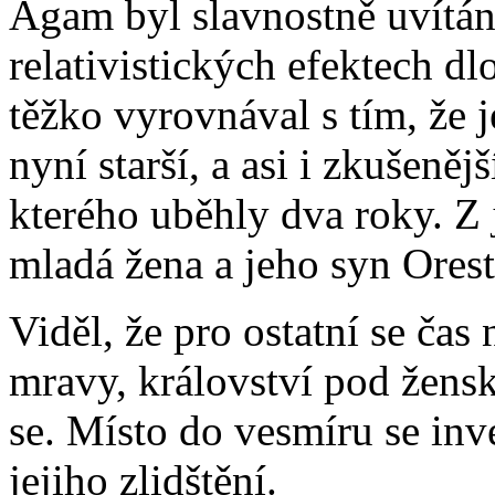
Agam byl slavnostně uvítán;
relativistických efektech dl
těžko vyrovnával s tím, že 
nyní starší, a asi i zkušeněj
kterého uběhly dva roky. Z 
mladá žena a jeho syn Orest 
Viděl, že pro ostatní se čas
mravy, království pod žens
se. Místo do vesmíru se in
jejiho zlidštění.