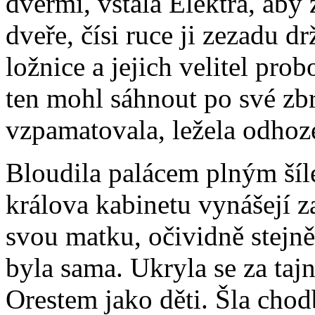
dveřmi, vstala Elektra, aby z
dveře, čísi ruce ji zezadu d
ložnice a jejich velitel pro
ten mohl sáhnout po své zbr
vzpamatovala, ležela odhoze
Bloudila palácem plným šíle
králova kabinetu vynášejí 
svou matku, očividně stejn
byla sama. Ukryla se za tajn
Orestem jako děti. Šla chod