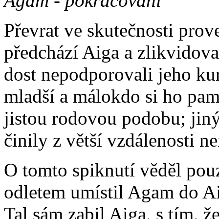
Agam - pokračování
Převrat ve skutečnosti prove
předchází Aiga a zlikvidoval
dost nepodporovali jeho kurs
mladší a málokdo si ho pam
jistou rodovou podobu; jiný
činily z větší vzdálenosti n
O tomto spiknutí věděl pouz
odletem umístil Agam do Ai
Tal sám zabil Aiga, s tím, ž