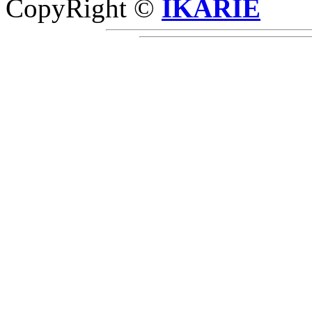
CopyRight ©
IKARIE