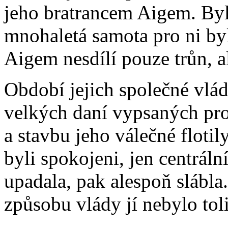
jeho bratrancem Aigem. Byl
mnohaletá samota pro ni byl
Aigem nesdílí pouze trůn, al
Období jejich společné vlá
velkých daní vypsaných pr
a stavbu jeho válečné floti
byli spokojeni, jen centrál
upadala, pak alespoň slábla
způsobu vlády jí nebylo toli