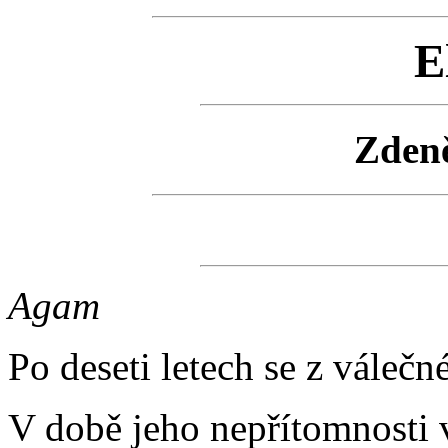
E
Zden
Agam
Po deseti letech se z váleč
V době jeho nepřítomnosti v