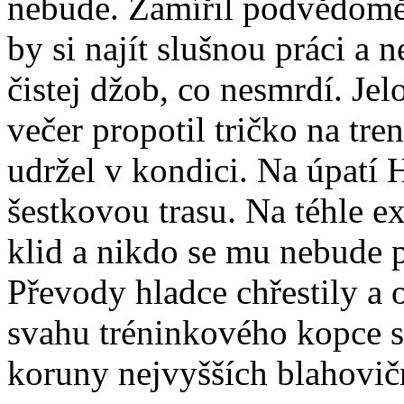
nebude. Zamířil podvědomě
by si najít slušnou práci a 
čistej džob, co nesmrdí. Je
večer propotil tričko na tre
udržel v kondici. Na úpatí 
šestkovou trasu. Na téhle e
klid a nikdo se mu nebude 
Převody hladce chřestily a 
svahu tréninkového kopce st
koruny nejvyšších blahovič