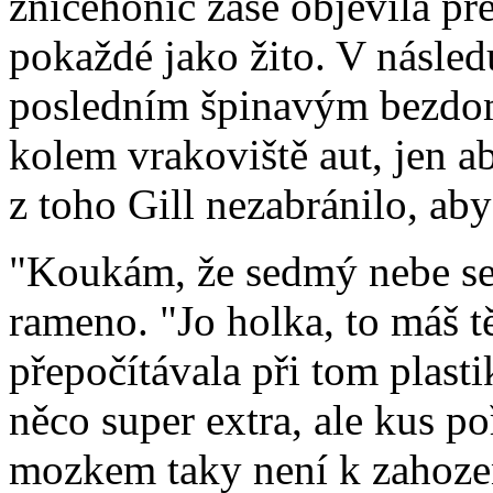
zničehonic zase objevila pře
pokaždé jako žito. V následuj
posledním špinavým bezdom
kolem vrakoviště aut, jen a
z toho Gill nezabránilo, ab
"Koukám, že sedmý nebe se 
rameno. "Jo holka, to máš tě
přepočítávala při tom plasti
něco super extra, ale kus p
mozkem taky není k zahozen