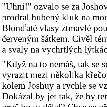
"Uhni!" ozvalo se za Josho
prodral hubený kluk na mo
Blonďaté vlasy ztmavlé pot
červeným šátkem. Civěl té
a svaly na vychrtlých lýtká
"Když na to nemáš, tak se s
vyrazit mezi několika křeč
kolem Joshuy a rychle se vz
Dokázal by jet tak, že by te
proč by to dělal? Chce se p