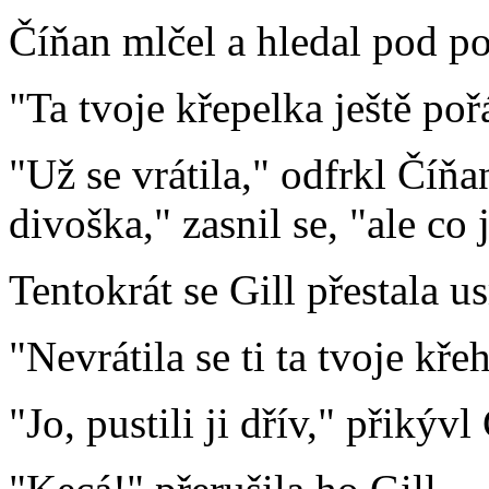
Číňan mlčel a hledal pod pos
"Ta tvoje křepelka ještě poř
"Už se vrátila," odfrkl Číňa
divoška," zasnil se, "ale co ji
Tentokrát se Gill přestala u
"Nevrátila se ti ta tvoje kř
"Jo, pustili ji dřív," přikýv