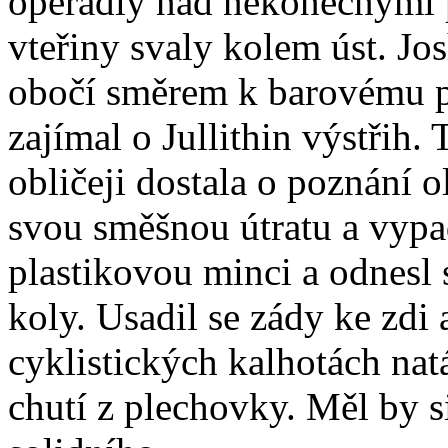
opěradly nad nekonečnými p
vteřiny svaly kolem úst. Jo
obočí směrem k barovému pu
zajímal o Jullithin výstřih. 
obličeji dostala o poznání o
svou směšnou útratu a vypa
plastikovou minci a odnesl
koly. Usadil se zády ke zdi
cyklistických kalhotách nat
chutí z plechovky. Měl by si