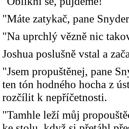
"Oblíkni se, půjdeme!"
"Máte zatykač, pane Snydere
"Na uprchlý vězně nic tako
Joshua poslušně vstal a zača
"Jsem propuštěnej, pane Sn
ten tón hodného hocha z ús
rozčílit k nepříčetnosti.
"Tamhle leží můj propouštěc
ke stolu, když si přetáhl pře