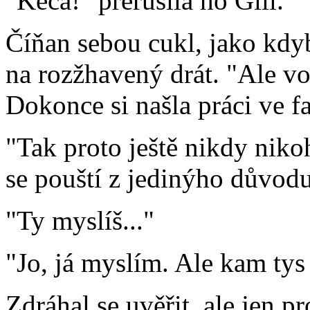
"Kecá!" přerušila ho Gill.
Číňan sebou cukl, jako kdy
na rozžhavený drát. "Ale v
Dokonce si našla práci ve fa
"Tak proto ještě nikdy niko
se pouští z jedinýho důvodu
"Ty myslíš..."
"Jo, já myslím. Ale kam tys
Zdráhal se uvěřit, ale jen pr