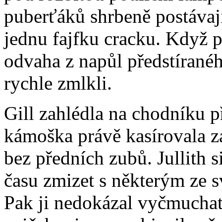
puberťáků shrbeně postávají
jednu fajfku cracku. Když po
odvaha z napůl předstíranéh
rychle zmlkli.
Gill zahlédla na chodníku př
kámoška právě kasírovala z
bez předních zubů. Jullith s
času zmizet s některým ze s
Pak ji nedokázal vyčmuchat 