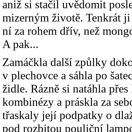
aniž si stačil uvědomit po
mizerným životě. Tenkrát ji
ní za rohem dřív, než mongol
A pak...
Zamáčkla další způlky dok
v plechovce a sáhla po šat
židle. Rázně si natáhla přes
kombinézy a práskla za seb
třaskaly její podpatky o dla
pod rozbitou pouliční lamp