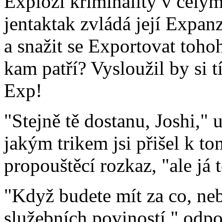
Explozi kriminality v celým 
jentaktak zvládá její Expa
a snažit se Exportovat toho
kam patří? Vysloužil by si 
Exp!
"Stejně tě dostanu, Joshi,"
jakým trikem jsi přišel k t
propouštěcí rozkaz, "ale já t
"Když budete mít za co, ne
služebních poviností," odp