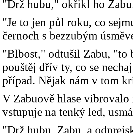
"Drž hubu," okřikl ho Zabu
"Je to jen půl roku, co sejm
černoch s bezzubým úsměv
"Blbost," odtušil Zabu, "to 
pouštěj dřív ty, co se necha
případ. Nějak nám v tom kr
V Zabuově hlase vibrovalo n
vstupuje na tenký led, usmá
"Drž hubu, Zabu, a odprejsk