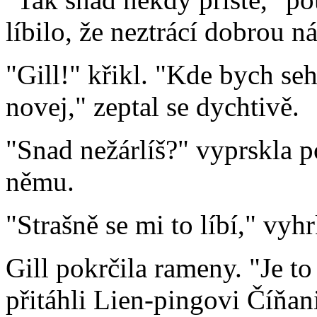
líbilo, že neztrácí dobrou n
"Gill!" křikl. "Kde bych seh
novej," zeptal se dychtivě.
"Snad nežárlíš?" vyprskla 
němu.
"Strašně se mi to líbí," vyhr
Gill pokrčila rameny. "Je t
přitáhli Lien-pingovi Číňan