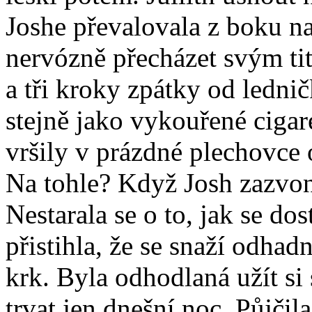
Joshe převalovala z boku na
nervózně přecházet svým ti
a tři kroky zpátky od ledni
stejně jako vykouřené cigar
vršily v prázdné plechovce o
Na tohle? Když Josh zazvoni
Nestarala se o to, jak se dos
přistihla, že se snaží odhad
krk. Byla odhodlaná užít si 
trvat jen dnešní noc. Půjčil