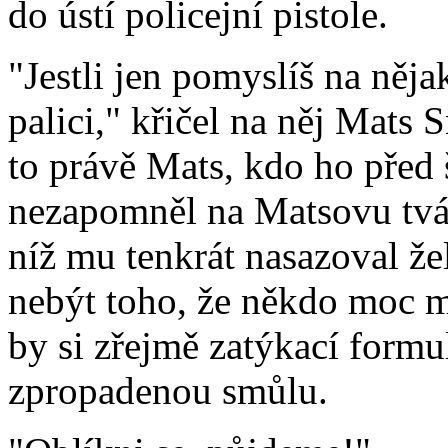
do ústí policejní pistole.
"Jestli jen pomyslíš na něja
palici," křičel na něj Mats 
to právě Mats, kdo ho před 
nezapomněl na Matsovu tvář
níž mu tenkrát nasazoval že
nebýt toho, že někdo moc m
by si zřejmě zatýkací formu
zpropadenou smůlu.