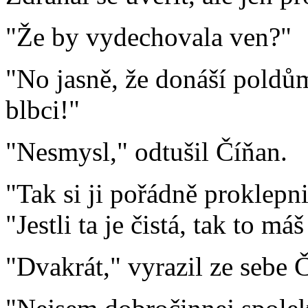
"Že by vydechovala ven?"
"No jasně, že donáší poldů
blbci!"
"Nesmysl," odtušil Číňan.
"Tak si ji pořádně proklepni
"Jestli ta je čistá, tak to m
"Dvakrát," vyrazil ze sebe 