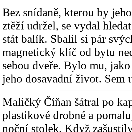
Bez snídaně, kterou by jeho
ztěží udržel, se vydal hleda
stát balík. Sbalil si pár svý
magnetický klíč od bytu nec
sebou dveře. Bylo mu, jako
jeho dosavadní život. Sem u
Maličký Číňan šátral po ka
plastikové drobné a pomalu
noční stolek. Když zašustily