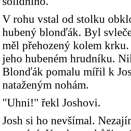
solidního.
V rohu vstal od stolku obk
hubený blonďák. Byl svleče
měl přehozený kolem krku. J
jeho hubeném hrudníku. Ni
Blonďák pomalu mířil k Jos
nataženým nohám.
"Uhni!" řekl Joshovi.
Josh si ho nevšímal. Nezají