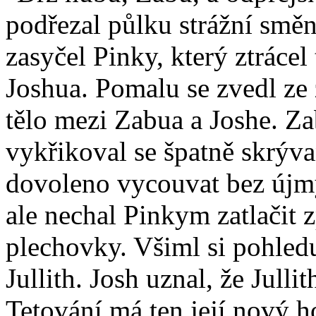
podřezal půlku strážní smě
zasyčel Pinky, který ztráce
Joshua. Pomalu se zvedl ze 
tělo mezi Zabua a Joshe. Zab
vykřikoval se špatně skrýva
dovoleno vycouvat bez újmy 
ale nechal Pinkym zatlačit z
plechovky. Všiml si pohledu
Jullith. Josh uznal, že Jullit
Tetování má ten její nový 