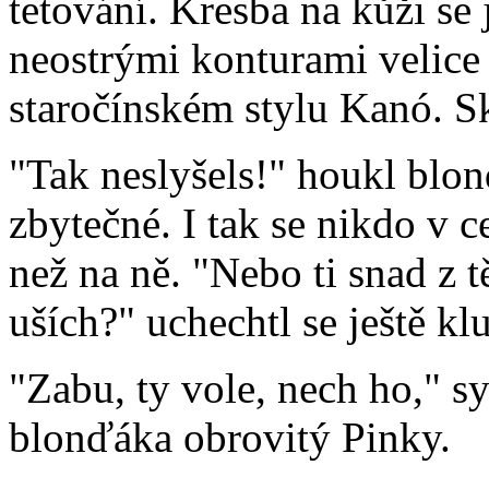
tetování. Kresba na kůži se
neostrými konturami velice
staročínském stylu Kanó. S
"Tak neslyšels!" houkl blon
zbytečné. I tak se nikdo v 
než na ně. "Nebo ti snad z t
uších?" uchechtl se ještě kl
"Zabu, ty vole, nech ho," s
blonďáka obrovitý Pinky.