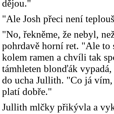
dějou."
"Ale Josh přeci není teplouš
"No, řekněme, že nebyl, než 
pohrdavě horní ret. "Ale to 
kolem ramen a chvíli tak sp
támhleten blonďák vypadá, ž
do ucha Jullith. "Co já vím
platí dobře."
Jullith mlčky přikývla a vy