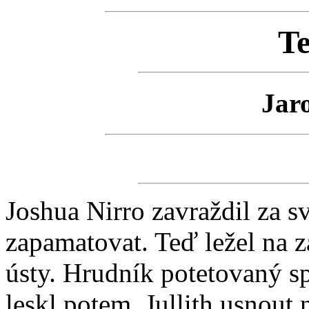
Te
Jaro
Joshua Nirro zavraždil za sv
zapamatovat. Teď ležel na 
ústy. Hrudník potetovaný s
leskl potem. Jullith usnout