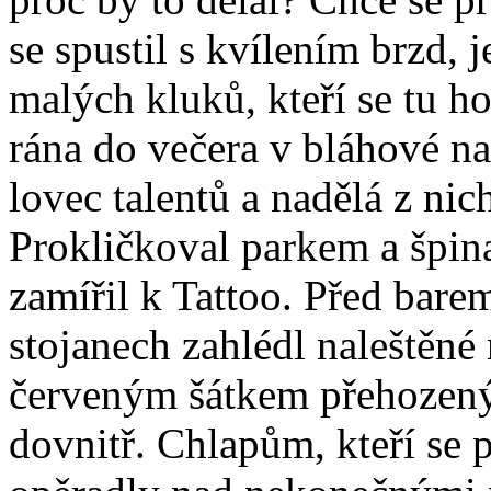
se spustil s kvílením brzd,
malých kluků, kteří se tu h
rána do večera v bláhové na
lovec talentů a nadělá z nic
Prokličkoval parkem a špin
zamířil k Tattoo. Před bar
stojanech zahlédl naleštěn
červeným šátkem přehozeným
dovnitř. Chlapům, kteří se 