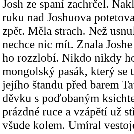
Josh ze spaní zachrčel. Nak
ruku nad Joshuova potetovan
zpět. Měla strach. Než usnul,
nechce nic mít. Znala Joshe 
ho rozzlobí. Nikdo nikdy h
mongolský pasák, který se te
jejího štandu před barem Ta
děvku s poďobaným ksichtem
prázdné ruce a vzápětí už s
všude kolem. Umíral vestoj