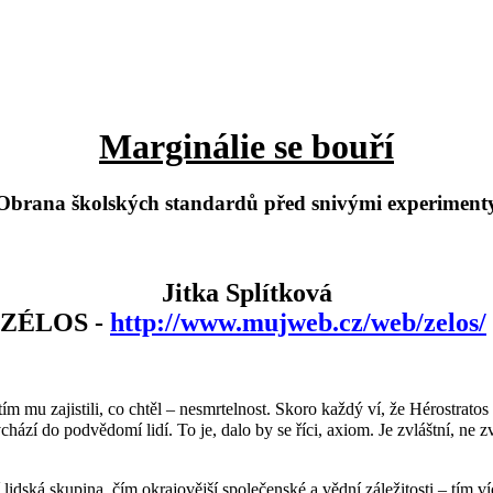
Marginálie se bouří
Obrana školských standardů před snivými experiment
Jitka Splítková
(ZÉLOS -
http://www.mujweb.cz/web/zelos/
 tím mu zajistili, co chtěl – nesmrtelnost. Skoro každý ví, že Hérostrat
vchází do podvědomí lidí. To je, dalo by se říci, axiom. Je zvláštní, ne 
lidská skupina, čím okrajovější společenské a vědní záležitosti – tím ví