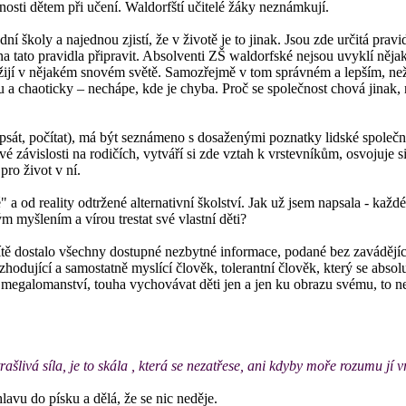
osti dětem při učení. Waldorfští učitelé žáky neznámkují.
 školy a najednou zjistí, že v životě je to jinak. Jsou zde určitá pravi
 tato pravidla připravit. Absolventi ZŠ waldorfské nejsou uvyklí nějaké
 žijí v nějakém snovém světě. Samozřejmě v tom správném a lepším, než
 a chaoticky – nechápe, kde je chyba. Proč se společnost chová jinak, 
, psát, počítat), má být seznámeno s dosaženými poznatky lidské společ
vé závislosti na rodičích, vytváří si zde vztah k vrstevníkům, osvojuje 
pro život v ní.
 a od reality odtržené alternativní školství. Jak už jsem napsala - každ
m myšlením a vírou trestat své vlastní děti?
tě dostalo všechny dostupné nezbytné informace, podané bez zavádějícíc
ozhodující a samostatně myslící člověk, tolerantní člověk, který se ab
 megalomanství, touha vychovávat děti jen a jen ku obrazu svému, to nen
ašlivá síla, je to skála , která se nezatřese, ani kdyby moře rozumu jí v
hlavu do písku a dělá, že se nic neděje.