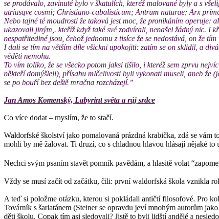
se prodávalo, zavinuté bylo v škatulích, kteréž malované byly a s v
utríusqve cosmi; Christiano-cabalisticum; Antrum naturae; Arx príma
Nebo tajné té moudrosti že taková jest moc, že pronikáním operuje: al
ukazovali jiným,. kteříž když také své zodvírali, nenašel žádný nic. I kř
nespatřitedlné jsou, čehož jednomu z tisíce že se nedostává, on že tím 
I dali se tím na větším díle všickni upokojiti: zatím se on sklidil, a 
věděti nemohu.
To vím toliko, že se všecko potom jaksi tišilo, i kteréž sem zprvu nejv
někteří domýšleli), přísahu mlčelivosti byli vykonati museli, aneb že 
se po bouří bez deště mračna rozcházejí.”
Jan Amos Komenský, Labyrint světa a ráj srdce
Co více dodat – myslím, že to stačí.
Waldorfské školství jako pomalovaná prázdná krabička, zdá se vám to
mohli by mě žalovat. Ti druzí, co s chladnou hlavou hlásají nějaké to u
Nechci svým psaním stavět pomník pavědám, a hlasitě volat “zapomeň
Vždy se musí začít od začátku, čili: první waldorfská škola vznikla r
A teď si položme otázku, kterou si pokládali antičtí filosofové. Pro ko
Továrník s šarlatánem (Steiner se opravdu jeví mnohým autorům jako 
děti školu. Copak tím asi sledovali? Jistě to byli lidští andělé a nesled