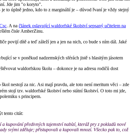
ní. Jde jim "o koryto".
e to úplně jedno, kdo to z marginálií je – důvod řvaní je vždy stejný
 Csc
. A na
článek oslavující waldorfské školství sepsaný učitelem na
edešlém čisle AmberZinu.
 povijí dítě a teď záleží jen a jen na nich, co bude s ním dál. Jaké
ybující se v poněkud nadzemských sférách jistě s hlasitým jásotem
vštěvovat waldorfskou školu – dokonce je na adresu rodičů dost
kol nestojí za nic. Asi mají pravdu, ale toto není meritum věci – zde
ém stojí tzv. waldorfské školství nebo státní školství. O toto mi jde,
polemiku s principem.
 tento citát:
ní a kupování předivných tajemství nabízí, kteráž pry z pokladů nové
klady svými zděluje; přistupovali a kupovali mnozí. Všecko pak to, což