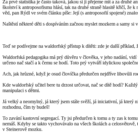
Za prvé statistika je často taková, jakou si ji přejeme mít a za druhé
školství k antroposofismu hlásí, tak na druhé straně hlasitě křičí, ž
věd, pan Rýdl ve svém článku píše: Její (s antroposofií spojené) zna
Naštěstí některé děti s dospíváním začnou myslet mozkem a samy si vo
Teď se podívejme na waldorfský přístup k dítěti: zde je další příklad,
Waldorfská pedagogika má prý důvěru v člověka, v jeho nadání, vidí v 
určeno nač stačí a k čemu se hodí. Toto prý vytváří idylickou společnos
Ach, jak hrůzné, když je osud človíčka předurčen nejdříve libovůli rod
Kde waldorfský učitel bere tu drzost určovat, nač se dítě hodí? Každý
manipulaci s dětmi.
Já velký a neomylný, já který jsem stále svěží, já iniciativní, já kter
rozhodnu, čím ty budeš!
To zavání kastovní segregací. Ty jsi předurčen k tomu a ty zas k tomu a 
nemáš. Kdyby se takto vychovávalo na všech školách a celosvětově, ta
v Steinerově mozku.