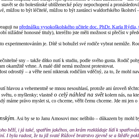
, stavět se do bolestínské ublíženecké pózy nepochopení a pronásledová
můžou to být léčitelé, můžou to být zastánci waldorfského školství – j
reaguji na
přednášku vysokoškolského učitele doc. PhDr. Karla Rýdla,
bí nižádné honosné tituly), kteréžto jste měli možnost si přečíst v př
o experimentováním je. Dítě si bohužel své rodiče vybrat nemůže. Rodiče
ečnitelné sny – takže dítko nutí k studiu, podle svého gusta. Rodič poh
tam okamžitě vrhne. A malé dítě nemá možnost protestovat.
st odrostlý – a věřte není nikterak rodičům vděčný, za to, že mohl na
utí hlavou a vehementně se mnou nesouhlasí, protože ani úroveň těchto š
o celý náhled na svět
ke světu, o myšlenky; vlastně
kolem nás, na kter
dý máme právo myslet si, co chceme, věřit čemu chceme. Jde mi jen o 
nským
. Asi by se to Janu Amosovi moc nelíbilo – důkazem by mohl být
ho běží, i já také, spatřím jakéhos, an krám rozkládaje lídí k spatřová
í. I byla radost, že tu již svaté Růžové bratrstvo zjevně se a štědře po