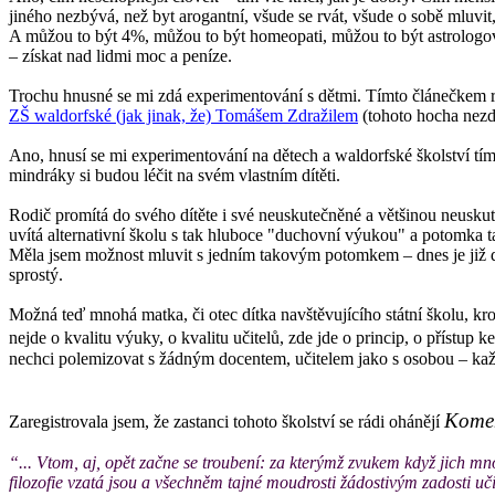
jiného nezbývá, než byt arogantní, všude se rvát, všude o sobě mluvit
A můžou to být 4%, můžou to být homeopati, můžou to být astrologové, 
– získat nad lidmi moc a peníze.
Trochu hnusné se mi zdá experimentování s dětmi. Tímto článečkem 
ZŠ waldorfské (jak jinak, že) Tomášem Zdražilem
(tohoto hocha nezdo
Ano, hnusí se mi experimentování na dětech a waldorfské školství tímt
mindráky si budou léčit na svém vlastním dítěti.
Rodič promítá do svého dítěte i své neuskutečněné a většinou neuskut
uvítá alternativní školu s tak hluboce "duchovní výukou" a potomka 
Měla jsem možnost mluvit s jedním takovým potomkem – dnes je již do
sprostý.
Možná teď mnohá matka, či otec dítka navštěvujícího státní školu, kro
nejde o kvalitu výuky, o kvalitu učitelů, zde jde o princip, o přístup 
nechci polemizovat s žádným docentem, učitelem jako s osobou – kaž
Kome
Zaregistrovala jsem, že zastanci tohoto školství se rádi ohánějí
“... Vtom, aj, opět začne se troubení: za kterýmž zvukem když jich mno
filozofie vzatá jsou a všechněm tajné moudrosti žádostivým zadosti učin