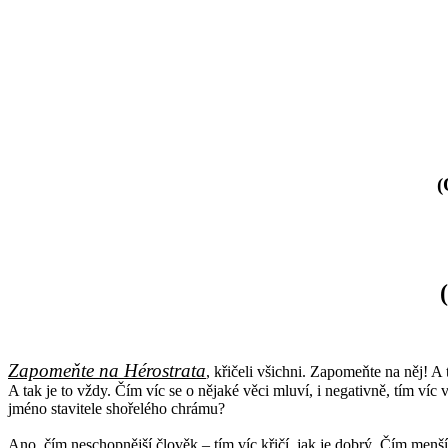
(
Zapomeňte na Hérostrata
, křičeli všichni. Zapomeňte na něj! A
A tak je to vždy. Čím víc se o nějaké věci mluví, i negativně, tím víc 
jméno stavitele shořelého chrámu?
Ano, čím neschopnější člověk – tím víc křičí, jak je dobrý. Čím menší 