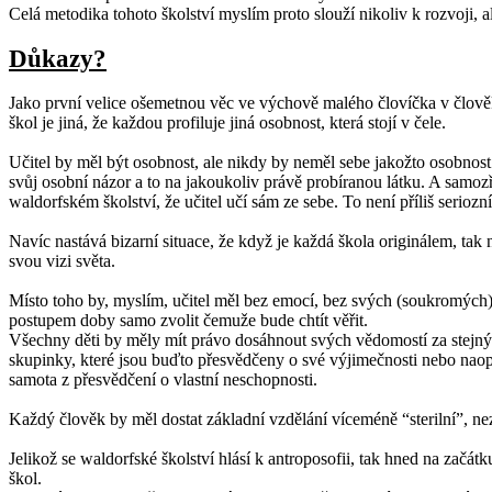
Celá metodika tohoto školství myslím proto slouží nikoliv k rozvoji, al
Důkazy?
Jako první velice ošemetnou věc ve výchově malého človíčka v člověka
škol je jiná, že každou profiluje jiná osobnost, která stojí v čele.
Učitel by měl být osobnost, ale nikdy by neměl sebe jakožto osobnost
svůj osobní názor a to na jakoukoliv právě probíranou látku. A samozř
waldorfském školství, že učitel učí sám ze sebe. To není příliš seri
Navíc nastává bizarní situace, že když je každá škola originálem, tak
svou vizi světa.
Místo toho by, myslím, učitel měl bez emocí, bez svých (soukromých) 
postupem doby samo zvolit čemuže bude chtít věřit.
Všechny děti by měly mít právo dosáhnout svých vědomostí za stejn
skupinky, které jsou buďto přesvědčeny o své výjimečnosti nebo naopa
samota z přesvědčení o vlastní neschopnosti.
Každý člověk by měl dostat základní vzdělání víceméně “sterilní”, ne
Jelikož se waldorfské školství hlásí k antroposofii, tak hned na začátku
škol.