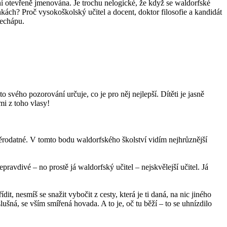
není otevřeně jmenována. Je trochu nelogické, že když se waldorfské
nkách? Proč vysokoškolský učitel a docent, doktor filosofie a kandidát
nechápu.
svého pozorování určuje, co je pro něj nejlepší. Dítěti je jasně
mi z toho vlasy!
směrodatné. V tomto bodu waldorfského školství vidím nejhrůznější
pravdivé – no prostě já waldorfský učitel – nejskvělejší učitel. Já
it, nesmíš se snažit vybočit z cesty, která je ti daná, na nic jiného
ná, se vším smířená hovada. A to je, oč tu běží – to se uhnízdilo