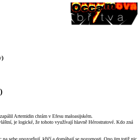
y)
)
os zapálil Artemidin chrám v Efesu maloasijském.
zvláštní, je logické, že tohoto využívají hlavně Hérostratové. Kdo zná
c na sebe upozorňují, křičí a domáhají se pozornosti. Ono jim totiž nic