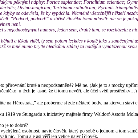
šelijakými pěknými nápisy: Portae sapientiae; Fortalitium scientiae;
terialis; Divino-magicum; Tertrinum catholicum; Pyramis triumphalís;
e kdyby se odevřela, že by vypáchla. Nicméně všetečnější někteří nezdrž
ičelí: "Podvod, podvod!" a zůřivě člověku tomu mluvili: ale on je pokojil, 
vinen není.
diváci s nejednostejnými humory, jeden sem, druhý tam, se rozcházeli; z ni
íc běhati a těkati viděl, ty sem potom leckdes v koutě jako s zamčenými us
(jakž se mně mimo brylle hledícímu zdálo) za nadějí a vynaloženou svou pr
to přirovnání kruté a neopodstatněné? Mě ne. (Jak je to s mozky upřím
čeníčko, u těch je jasné, že ti tomu nevěří, ale účel světí prostředky…)
te na Hérostrata,” ale proberme si zde některé body, na kterých staví
oku 1919 ve Stuttgardu z iniciativy majitele firmy Waldorf-Astoria Molt
ho je to dobré?
vychýlená osobnost, navíc člověk, který po sobě o jednom a tom samém
ovali nic. Tomu ale asi věří jen velice naivní člověk.