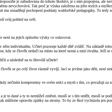
 antroposofie je zabudována do tohoto školství, je s ním propojena, ale 
e k němu nevychovává. Tak proč je výuka založena na jeho tezích a myšle
losti mu usnadňují pochopení podstaty waldorfské pedagogiky. To tedy 
lí svůj pohled na svět.
 že není na jejich způsobu výuky co oslavovat.
něm individualitu. Učitel pozoruje každé dítě zvlášť. Na základě tohoto 
t, kdy se člověk netlačí na místo na které nemá a mizí rivalita. Ježí se 
ičů a následně na to libovůlí učitele!
 člověk se po celý život vlastně vyvíjí. Jací se jevíme jako děti, není 
ý nikdy nečiním kompromisy ve svém srdci a mysli s tím, co považuji za ne
je to dané a ty to nemůžeš změnit, musíš se s tím smířit, musíš se podříd
k můžeme opravdu zpátky na stromy. To by ze škol vycházela jen posluš