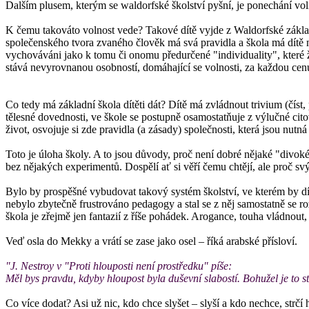
Dalším plusem, kterým se waldorfské školství pyšní, je ponechání voln
K čemu takováto volnost vede? Takové dítě vyjde z Waldorfské základní
společenského tvora zvaného člověk má svá pravidla a škola má dítě na
vychováváni jako k tomu či onomu předurčené "individuality", které
stává nevyrovnanou osobností, domáhající se volnosti, za každou cenu
Co tedy má základní škola dítěti dát? Dítě má zvládnout trivium (číst
tělesné dovednosti, ve škole se postupně osamostatňuje z výlučné cito
život, osvojuje si zde pravidla (a zásady) společnosti, která jsou nutná 
Toto je úloha školy. A to jsou důvody, proč není dobré nějaké "divoké"
bez nějakých experimentů. Dospělí ať si věří čemu chtějí, ale proč svý
Bylo by prospěšné vybudovat takový systém školství, ve kterém by dí
nebylo zbytečně frustrováno pedagogy a stal se z něj samostatně se r
škola je zřejmě jen fantazií z říše pohádek. Arogance, touha vládnout,
Veď osla do Mekky a vrátí se zase jako osel – říká arabské přísloví.
"J. Nestroy v "Proti hlouposti není prostředku" píše:
Měl bys pravdu, kdyby hloupost byla duševní slabostí. Bohužel je to str
Co více dodat? Asi už nic, kdo chce slyšet – slyší a kdo nechce, strčí 