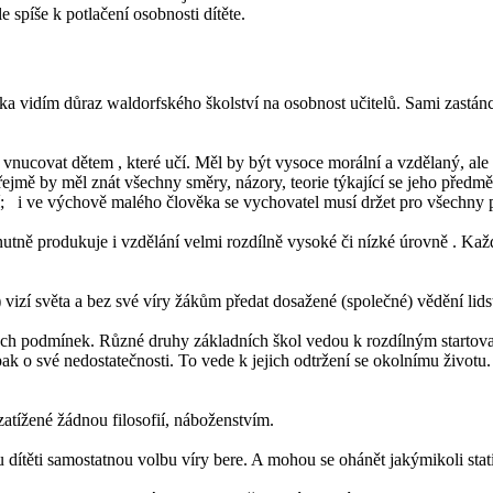
e spíše k potlačení osobnosti dítěte.
 vidím důraz waldorfského školství na osobnost učitelů. Sami zastánci
 vnucovat dětem , které učí. Měl by být vysoce morální a vzdělaný, al
ejmě by měl znát všechny směry, názory, teorie týkající se jeho předmě
ozní; i ve výchově malého člověka se vychovatel musí držet pro všechny 
 nutně produkuje i vzdělání velmi rozdílně vysoké či nízké úrovně . Kaž
vizí světa a bez své víry žákům předat dosažené (společné) vědění lid
ých podmínek. Různé druhy základních škol vedou k rozdílným startov
k o své nedostatečnosti. To vede k jejich odtržení se okolnímu životu.
zatížené žádnou filosofií, náboženstvím.
 dítěti samostatnou volbu víry bere. A mohou se ohánět jakýmikoli statist