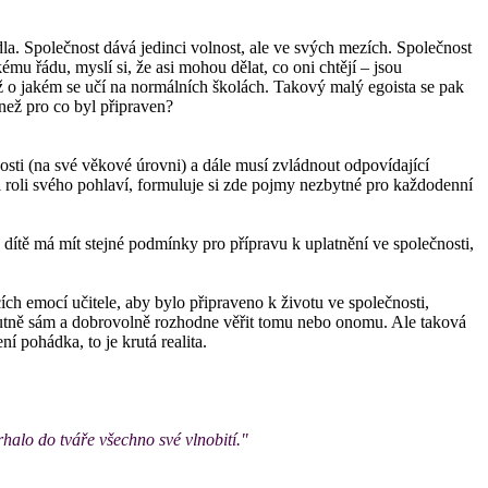
dla. Společnost dává jedinci volnost, ale ve svých mezích. Společnost
mu řádu, myslí si, že asi mohou dělat, co oni chtějí – jsou
 o jakém se učí na normálních školách. Takový malý egoista se pak
než pro co byl připraven?
nosti (na své věkové úrovni) a dále musí zvládnout odpovídající
si roli svého pohlaví, formuluje si zde pojmy nezbytné pro každodenní
é dítě má mít stejné podmínky pro přípravu k uplatnění ve společnosti,
h emocí učitele, aby bylo připraveno k životu ve společnosti,
solutně sám a dobrovolně rozhodne věřit tomu nebo onomu. Ale taková
í pohádka, to je krutá realita.
rhalo do tváře všechno své vlnobití."