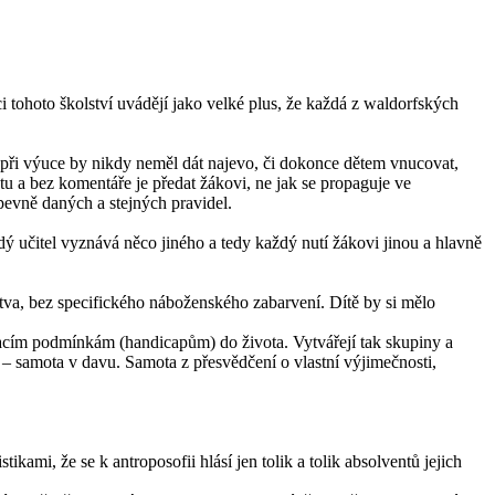
 tohoto školství uvádějí jako velké plus, že každá z waldorfských
e při výuce by nikdy neměl dát najevo, či dokonce dětem vnucovat,
tu a bez komentáře je předat žákovi, ne jak se propaguje ve
pevně daných a stejných pravidel.
dý učitel vyznává něco jiného a tedy každý nutí žákovi jinou a hlavně
stva, bez specifického náboženského zabarvení. Dítě by si mělo
acím podmínkám (handicapům) do života. Vytvářejí tak skupiny a
 – samota v davu. Samota z přesvědčení o vlastní výjimečnosti,
ikami, že se k antroposofii hlásí jen tolik a tolik absolventů jejich