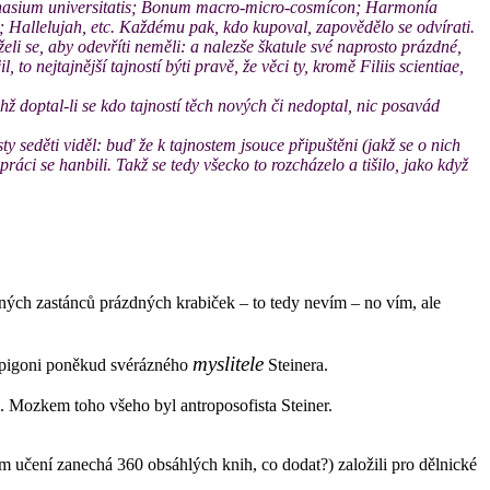
 Gymnasium universitatis; Bonum macro-micro-cosmícon; Harmonía
 Hallelujah, etc. Každému pak, kdo kupoval, zapovědělo se odvírati.
eli se, aby odevříti neměli: a nalezše škatule své naprosto prázdné,
to nejtajnější tajností býti pravě, že věci ty, kromě Filiis scientiae,
chž doptal-li se kdo tajností těch nových či nedoptal, nic posavád
ty seděti viděl: buď že k tajnostem jsouce připuštěni (jakž se o nich
áci se hanbili. Takž se tedy všecko to rozcházelo a tišilo, jako když
ných zastánců prázdných krabiček – to tedy nevím – no vím, ale
myslitele
 epigoni poněkud svérázného
Steinera.
a. Mozkem toho všeho byl antroposofista Steiner.
 učení zanechá 360 obsáhlých knih, co dodat?) založili pro dělnické