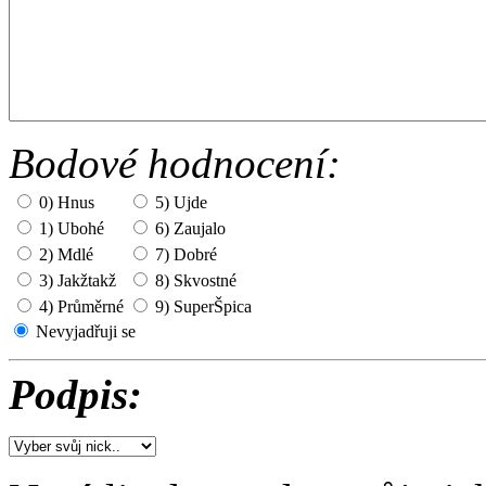
Bodové hodnocení:
0) Hnus
5) Ujde
1) Ubohé
6) Zaujalo
2) Mdlé
7) Dobré
3) Jakžtakž
8) Skvostné
4) Průměrné
9) SuperŠpica
Nevyjadřuji se
Podpis: