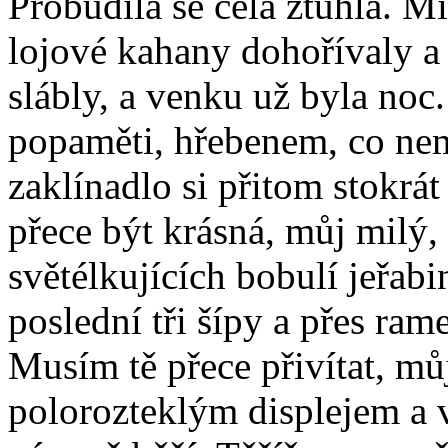
Probudila se celá ztuhlá. Mí
lojové kahany dohořívaly a
slábly, a venku už byla noc.
popaměti, hřebenem, co nem
zaklínadlo si přitom stokrá
přece být krásná, můj milý, 
světélkujících bobulí jeřabi
poslední tři šípy a přes ram
Musím tě přece přivítat, m
polorozteklým displejem a 