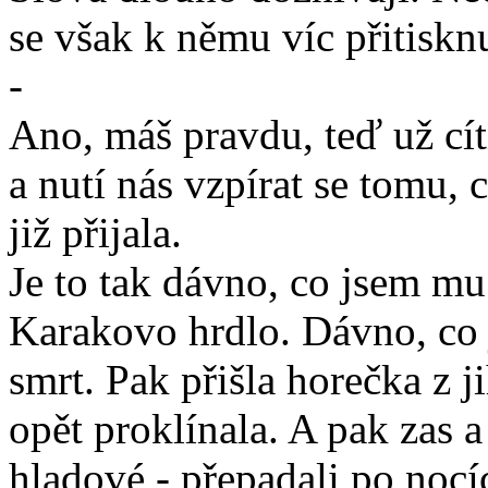
se však k němu víc přitiskn
-
Ano, máš pravdu, teď už cít
a nutí nás vzpírat se tomu, 
již přijala.
Je to tak dávno, co jsem mu
Karakovo hrdlo. Dávno, co j
smrt. Pak přišla horečka z 
opět proklínala. A pak zas a
hladové - přepadali po nocí