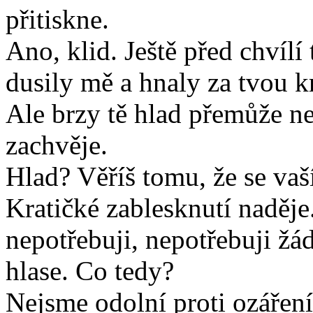
přitiskne.
Ano, klid. Ještě před chvílí t
dusily mě a hnaly za tvou kr
Ale brzy tě hlad přemůže neb
zachvěje.
Hlad? Věříš tomu, že se vaš
Kratičké zablesknutí naděje
nepotřebuji, nepotřebuji žád
hlase. Co tedy?
Nejsme odolní proti ozářen