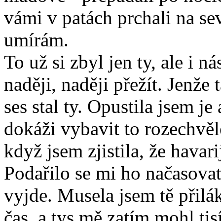
vámi v patách prchali na se
umírám.
To už si zbyl jen ty, ale i ná
naději, naději přežít. Jenže
ses stal ty. Opustila jsem je
dokáži vybavit to rozechvěl
když jsem zjistila, že havar
Podařilo se mi ho načasovat
vyjde. Musela jsem tě přilá
čas, a tys mě zatím mohl tis