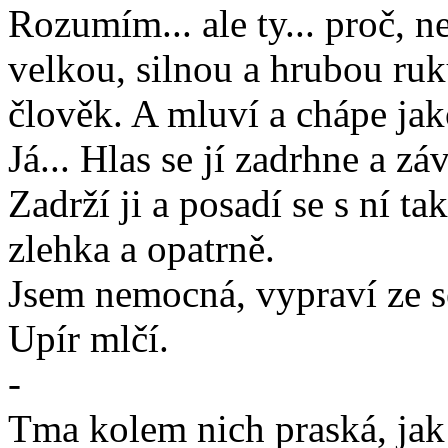
Rozumím... ale ty... proč, 
velkou, silnou a hrubou ruku
člověk. A mluví a chápe jak
Já... Hlas se jí zadrhne a z
Zadrží ji a posadí se s ní ta
zlehka a opatrně.
Jsem nemocná, vypraví ze s
Upír mlčí.
-
Tma kolem nich praská, jak