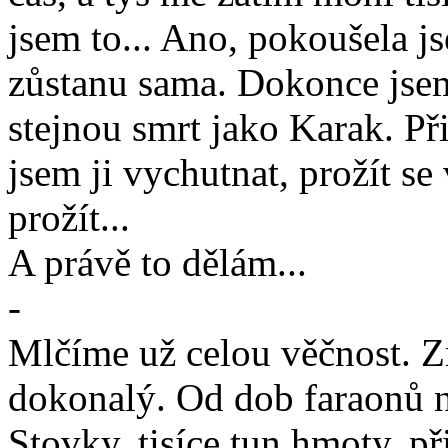
jsem to... Ano, pokoušela js
zůstanu sama. Dokonce jsem 
stejnou smrt jako Karak. Při
jsem ji vychutnat, prožít se 
prožít...
A právě to dělám...
-
Mlčíme už celou věčnost. Zm
dokonalý. Od dob faraonů n
Stovky, tisíce tun hmoty, př