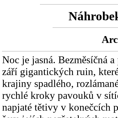
Náhrobek
Arc
Noc je jasná. Bezměsíčná a 
září gigantických ruin, kte
krajiny spadlého, rozlámané
rychlé kroky pavouků v sítí
napjaté tětivy v konečcích p