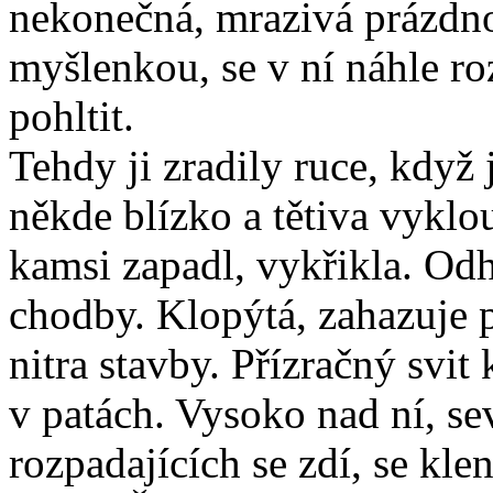
nekonečná, mrazivá prázdno
myšlenkou, se v ní náhle roze
pohltit.
Tehdy ji zradily ruce, když 
někde blízko a tětiva vyklou
kamsi zapadl, vykřikla. Odh
chodby. Klopýtá, zahazuje p
nitra stavby. Přízračný svit
v patách. Vysoko nad ní, se
rozpadajících se zdí, se kl