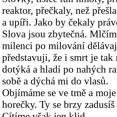
reaktor, přečkaly, než přešl
a upíři. Jako by čekaly práv
Slova jsou zbytečná. Mlčíme
milenci po milování dělávají
představuji, že i smrt je tak
dotýká a hladí po nahých r
sobě a dýchá mi do vlasů.
Objímáme se ve tmě a moje t
horečky. Ty se brzy zadusí
Cítíme však jen klid.