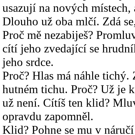
usazují na nových místech, a
Dlouho už oba mlčí. Zdá se
Proč mě nezabiješ? Promluví
cítí jeho zvedající se hrudn
jeho srdce.
Proč? Hlas má náhle tichý. 
hutném tichu. Proč? Už je k
už není. Cítíš ten klid? Ml
opravdu zapomněl.
Klid? Pohne se mu v náručí