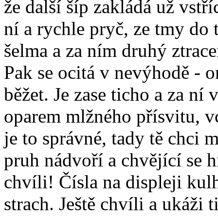
že další šíp zakládá už vstř
ní a rychle pryč, ze tmy do 
šelma a za ním druhý ztrace
Pak se ocitá v nevýhodě - o
běžet. Je zase ticho a za ní
oparem mlžného přísvitu, v
je to správné, tady tě chci m
pruh nádvoří a chvějící se hr
chvíli! Čísla na displeji kul
strach. Ještě chvíli a ukáži 