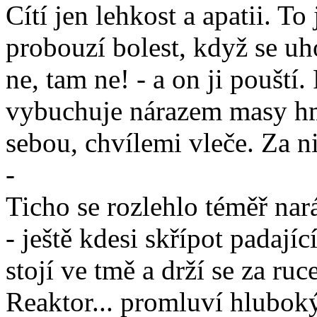
Cítí jen lehkost a apatii. To
probouzí bolest, když se uh
ne, tam ne! - a on ji pouští
vybuchuje nárazem masy hmot
sebou, chvílemi vleče. Za nim
-
Ticho se rozlehlo téměř nar
- ještě kdesi skřípot padajíc
stojí ve tmě a drží se za ruce
Reaktor... promluví hlubok