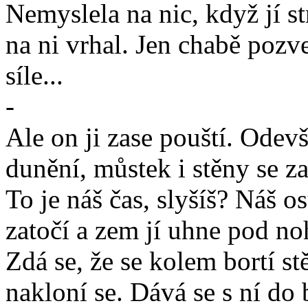
Nemyslela na nic, když jí s
na ni vrhal. Jen chabě pozv
síle...
-
Ale on ji zase pouští. Odev
dunění, můstek i stěny se z
To je náš čas, slyšíš? Náš 
zatočí a zem jí uhne pod no
Zdá se, že se kolem bortí s
nakloní se. Dává se s ní do