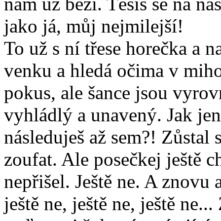
nám už běží. Těšíš se na na
jako já, můj nejmilejší!
To už s ní třese horečka a na
venku a hledá očima v miho
pokus, ale šance jsou vyrov
vyhládlý a unavený. Jak je
následuješ až sem?! Zůstal s
zoufat. Ale posečkej ještě ch
nepřišel. Ještě ne. A znovu a
ještě ne, ještě ne, ještě ne..