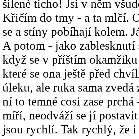
šílené ticho! Jsi v něm všu
Křičím do tmy - a ta mlčí.
se a stíny pobíhají kolem. J
A potom - jako zablesknutí 
když se v příštím okamžiku o
které se ona ještě před chvíl
úleku, ale ruka sama zvedá 
ní to temné cosi zase prchá
míří, neodváží se jí postavit
jsou rychlí. Tak rychlý, že i