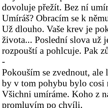
dovoluje přežít. Bez ní um
Umíráš? Obracím se k němu
Už dlouho. Vaše krev je pok
života... Poslední slova už j
rozpouští a pohlcuje. Pak z
-
Pokouším se zvednout, ale l
by v tom pohybu bylo cosi 
Všichni umíráme. Koho z nás
promluvím po chvíli.