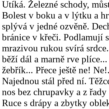
Utíká. Železné schody, můs
Bolest v boku a v lýtku a hr
splývá v jedné ozvěně. Dech
bránice v křeči. Podlamují s
mrazivou rukou svírá srdce.
běží dál a marně rve plíce..
žebřík... Přece ještě ne! Ne!.
Najednou stál před ní. Těžce 
nos bez chrupavky a z řady
Ruce s drápy a zbytky oblek