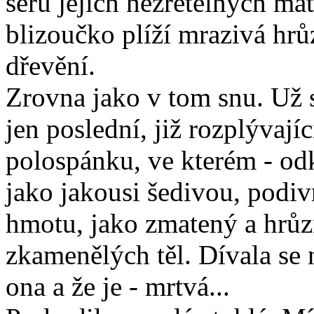
šeru jejích nezřetelných ma
blizoučko plíží mrazivá hrůz
dřevění.
Zrovna jako v tom snu. Už s
jen poslední, již rozplývají
polospánku, ve kterém - od
jako jakousi šedivou, podi
hmotu, jako zmatený a hrůz
zkamenělých těl. Dívala se n
ona a že je - mrtvá...