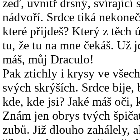
zeď, uvnitř drsný, svírající
nádvoří. Srdce tiká nekoneč
které přijdeš? Který z těch
tu, že tu na mne čekáš. Už j
máš, můj Draculo!
Pak ztichly i krysy ve všec
svých skrýších. Srdce bije, b
kde, kde jsi? Jaké máš oči,
Znám jen obrys tvých špičat
zubů. Již dlouho zahálely, al