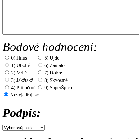
Bodové hodnocení:
0) Hnus
5) Ujde
1) Ubohé
6) Zaujalo
2) Mdlé
7) Dobré
3) Jakžtakž
8) Skvostné
4) Průměrné
9) SuperŠpica
Nevyjadřuji se
Podpis: