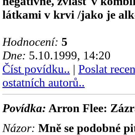
negativně, zvlášť v komb
látkami v krvi /jako je al
Hodnocení:
5
Dne:
5.10.1999, 14:20
Číst povídku..
|
Poslat rece
ostatních autorů..
Povídka:
Arron Flee: Záz
Názor:
Mně se podobné pit