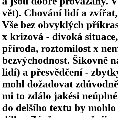
a jsou dobře provázány. V
vět). Chování lidí a zvířat
Vše bez obvyklých příkras
x krizová - divoká situace
příroda, roztomilost x ne
bezvýchodnost. Šikovně n
lidí) a přesvědčení - zbyt
mohl dožadovat zdůvodnění
mi to zdálo jakési neúpln
do delšího textu by mohlo