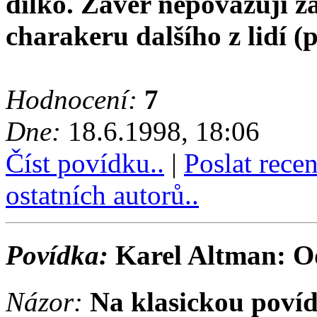
dílko. Závěr nepovažuji za
charakeru dalšího z lidí (
Hodnocení:
7
Dne:
18.6.1998, 18:06
Číst povídku..
|
Poslat rece
ostatních autorů..
Povídka:
Karel Altman: O
Názor:
Na klasickou povídk