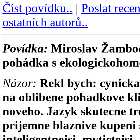
Číst povídku..
|
Poslat rece
ostatních autorů..
Povídka:
Miroslav Žamboch
pohádka s ekologickohom
Názor:
Rekl bych: cynicka 
na oblibene pohadkove kli
noveho. Jazyk skutecne t
prijemne blaznive kupeni 
inteligentnejsi, mytictejsi,