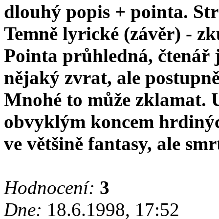
dlouhý popis + pointa. Strn
Temně lyrické (závěr) - zk
Pointa průhledná, čtenář j
nějaký zvrat, ale postupně 
Mnohé to může zklamat. Ur
obvyklým koncem hrdiných
ve většině fantasy, ale smr
Hodnocení:
3
Dne:
18.6.1998, 17:52