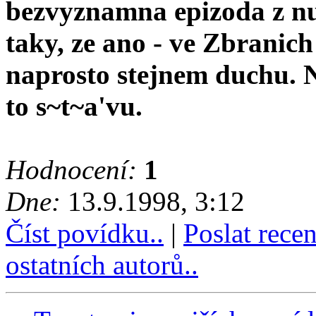
bezvyznamna epizoda z n
taky, ze ano - ve Zbranich
naprosto stejnem duchu. 
to s~t~a'vu.
Hodnocení:
1
Dne:
13.9.1998, 3:12
Číst povídku..
|
Poslat rece
ostatních autorů..