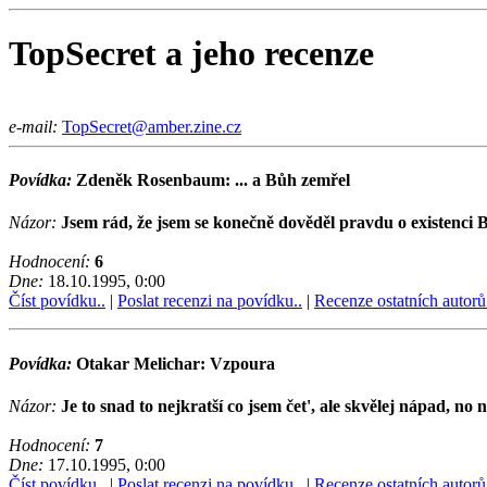
TopSecret a jeho recenze
e-mail:
TopSecret@amber.zine.cz
Povídka:
Zdeněk Rosenbaum: ... a Bůh zemřel
Názor:
Jsem rád, že jsem se konečně dověděl pravdu o existenci Bo
Hodnocení:
6
Dne:
18.10.1995, 0:00
Číst povídku..
|
Poslat recenzi na povídku..
|
Recenze ostatních autorů
Povídka:
Otakar Melichar: Vzpoura
Názor:
Je to snad to nejkratší co jsem čet', ale skvělej nápad, no n
Hodnocení:
7
Dne:
17.10.1995, 0:00
Číst povídku..
|
Poslat recenzi na povídku..
|
Recenze ostatních autorů