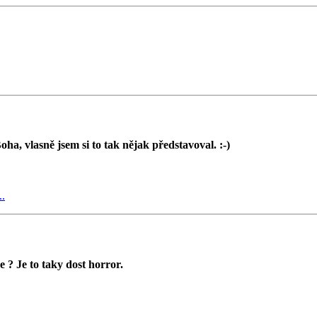
ha, vlasně jsem si to tak nějak představoval. :-)
..
e ? Je to taky dost horror.
..