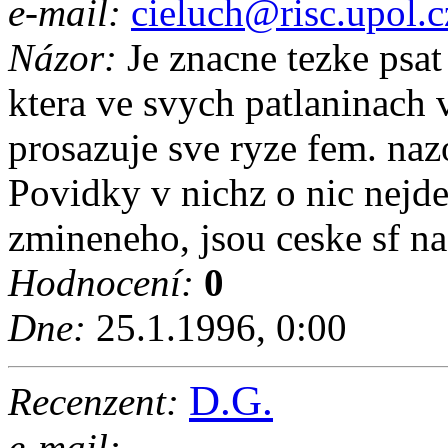
e-mail:
cieluch@risc.upol.c
Názor:
Je znacne tezke psat
ktera ve svych patlaninach
prosazuje sve ryze fem. nazo
Povidky v nichz o nic nejde
zmineneho, jsou ceske sf na 
Hodnocení:
0
Dne:
25.1.1996, 0:00
D.G.
Recenzent:
e-mail: