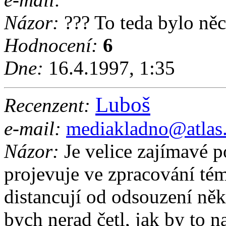
Názor:
??? To teda bylo něco
Hodnocení:
6
Dne:
16.4.1997, 1:35
Luboš
Recenzent:
e-mail:
mediakladno@atlas
Názor:
Je velice zajímavé po
projevuje ve zpracování tém
distancují od odsouzení něk
bych nerad četl, jak by to n