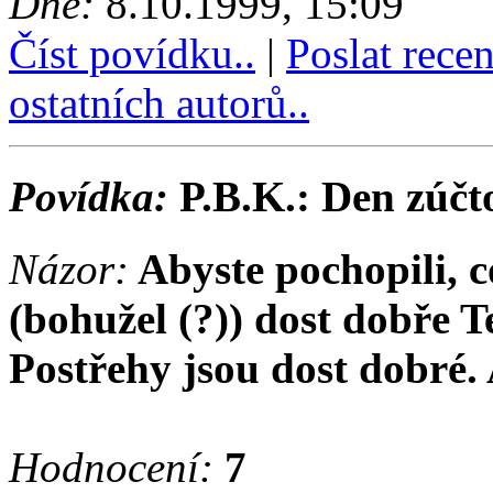
Dne:
8.10.1999, 15:09
Číst povídku..
|
Poslat rece
ostatních autorů..
Povídka:
P.B.K.: Den zúčt
Názor:
Abyste pochopili, co
(bohužel (?)) dost dobře T
Postřehy jsou dost dobré. 
Hodnocení:
7