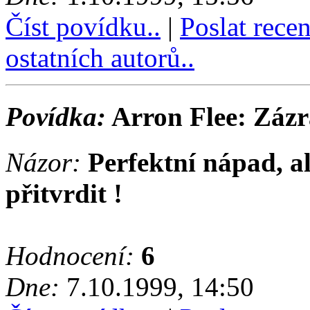
Číst povídku..
|
Poslat rece
ostatních autorů..
Povídka:
Arron Flee: Záz
Názor:
Perfektní nápad, al
přitvrdit !
Hodnocení:
6
Dne:
7.10.1999, 14:50