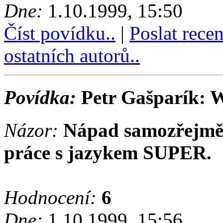
Dne:
1.10.1999, 15:50
Číst povídku..
|
Poslat rece
ostatních autorů..
Povídka:
Petr Gašparík
Názor:
Nápad samozřejmě n
práce s jazykem SUPER.
Hodnocení:
6
Dne:
1.10.1999, 15:56