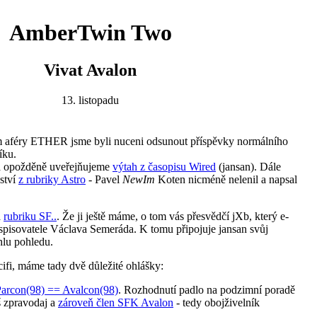
AmberTwin Two
Vivat Avalon
13. listopadu
 aféry ETHER jsme byli nuceni odsunout příspěvky normálního
íku.
 a opožděně uveřejňujeme
výtah z časopisu Wired
(jansan). Dále
ství
z rubriky Astro
- Pavel
NewIm
Koten nicméně nelenil a napsal
a
rubriku SF..
. Že ji ještě máme, o tom vás přesvědčí jXb, který e-
spisovatele Václava Semeráda. K tomu připojuje jansan svůj
lu pohledu.
cifi, máme tady dvě důležité ohlášky:
arcon(98) == Avalcon(98)
. Rozhodnutí padlo na podzimní poradě
š zpravodaj a
zároveň člen SFK Avalon
- tedy obojživelník