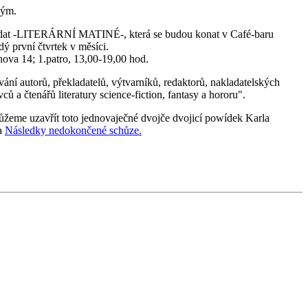
kým.
řádat -LITERÁRNÍ MATINÉ-, která se budou konat v Café-baru
ý první čtvrtek v měsíci.
ova 14; 1.patro, 13,00-19,00 hod.
vání autorů, překladatelů, výtvarníků, redaktorů, nakladatelských
ců a čtenářů literatury science-fiction, fantasy a hororu".
eme uzavřít toto jednovaječné dvojče dvojicí powídek Karla
a
Následky nedokončené schůze.