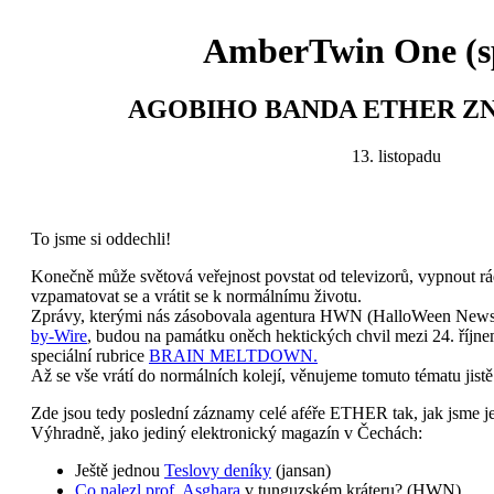
AmberTwin One (sp
AGOBIHO BANDA ETHER Z
13. listopadu
To jsme si oddechli!
Konečně může světová veřejnost povstat od televizorů, vypnout rá
vzpamatovat se a vrátit se k normálnímu životu.
Zprávy, kterými nás zásobovala agentura HWN (HalloWeen News)
by-Wire
, budou na památku oněch hektických chvil mezi 24. říjne
speciální rubrice
BRAIN MELTDOWN.
Až se vše vrátí do normálních kolejí, věnujeme tomuto tématu jist
Zde jsou tedy poslední záznamy celé aféře ETHER tak, jak jsme je 
Výhradně, jako jediný elektronický magazín v Čechách:
Ještě jednou
Teslovy deníky
(jansan)
Co nalezl prof. Asghara
v tunguzském kráteru? (HWN)