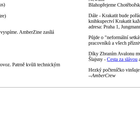
us)
Blahopřejeme Chotěbořs
Dále - Krakatit bude po
re)
knihkupectví Krakatit každ
adresa: Praha 1, Jungmann
ě vyspíme. AmberZine zasílá
Půjde o "neformální setká
pracovníků a všech přízniv
Díky Zbraním Avalonu můž
Šlajsny -
Cesta za slávou
ovoz. Patrně kvůli technickým
Hezký počteníčko vinšuje
--AmberCrew