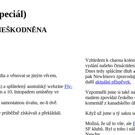
eciál)
NEŠKODNĚNA
Vzhledem k chaosu kolem
vydání našeho čtrnáctiden
Dnes tedy splácíme dluh
dia a věnovat se jiným věcem,
pak NewImovo zpravodaj
další
aktuální příspěvek.
 a spřátelený australský webzine
Fly-
m a 10. listopadem umístěny ve
Vzpomněli jsme si také n
mailem zpovídal českého 
ě samostatnou úvahu, ne-li dvě.
komentář z kanadského úh
průběžně získávali a překládali.
Když už jsme u tý sakra s
Možná, že už to víte, ale
P
SF klubů. Byl u toho i ná
NewIm.