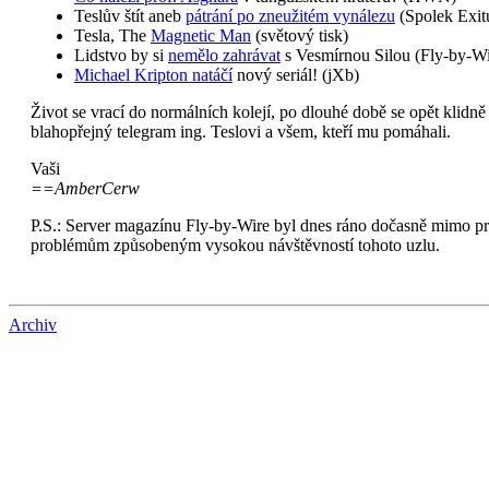
Teslův štít aneb
pátrání po zneužitém vynálezu
(Spolek Exit
Tesla, The
Magnetic Man
(světový tisk)
Lidstvo by si
nemělo zahrávat
s Vesmírnou Silou (Fly-by-Wi
Michael Kripton natáčí
nový seriál! (jXb)
Život se vrací do normálních kolejí, po dlouhé době se opět klidn
blahopřejný telegram ing. Teslovi a všem, kteří mu pomáhali.
Vaši
==AmberCerw
P.S.: Server magazínu Fly-by-Wire byl dnes ráno dočasně mimo pr
problémům způsobeným vysokou návštěvností tohoto uzlu.
Archiv