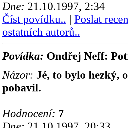
Dne:
21.10.1997, 2:34
Číst povídku..
|
Poslat rece
ostatních autorů..
Povídka:
Ondřej Neff: Potí
Názor:
Jé, to bylo hezký,
pobavil.
Hodnocení:
7
Dne:
21.10.1997, 20:33