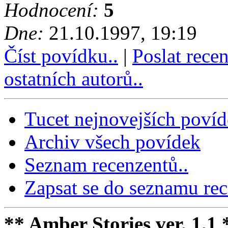
Hodnocení:
5
Dne:
21.10.1997, 19:19
Číst povídku..
|
Poslat rece
ostatních autorů..
Tucet nejnovejších poví
Archiv všech povídek
Seznam recenzentů..
Zapsat se do seznamu rec
** Amber Stories ver. 1.1 