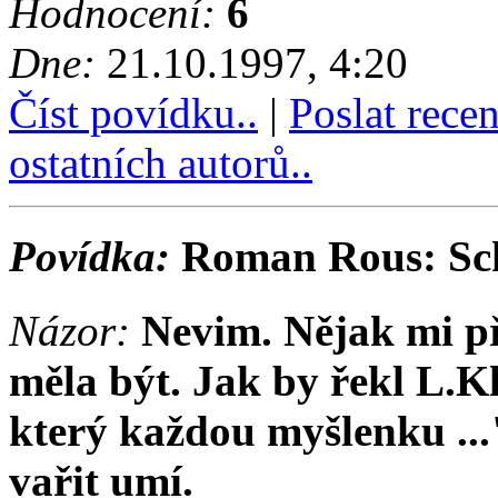
Hodnocení:
6
Dne:
21.10.1997, 4:20
Číst povídku..
|
Poslat rece
ostatních autorů..
Povídka:
Roman Rous: Sc
Názor:
Nevim. Nějak mi př
měla být. Jak by řekl L.Kl
který každou myšlenku ...
vařit umí.