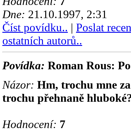
Hodnocení:
7
Dne:
21.10.1997, 2:31
Číst povídku..
|
Poslat rece
ostatních autorů..
Povídka:
Roman Rous: Posl
Názor:
Hm, trochu mne zam
trochu přehnaně hluboké
Hodnocení:
7