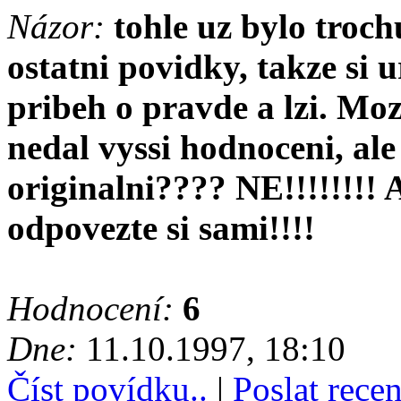
Názor:
tohle uz bylo troch
ostatni povidky, takze si ur
pribeh o pravde a lzi. Moz
nedal vyssi hodnoceni, al
originalni???? NE!!!!!!!!
odpovezte si sami!!!!
Hodnocení:
6
Dne:
11.10.1997, 18:10
Číst povídku..
|
Poslat rece