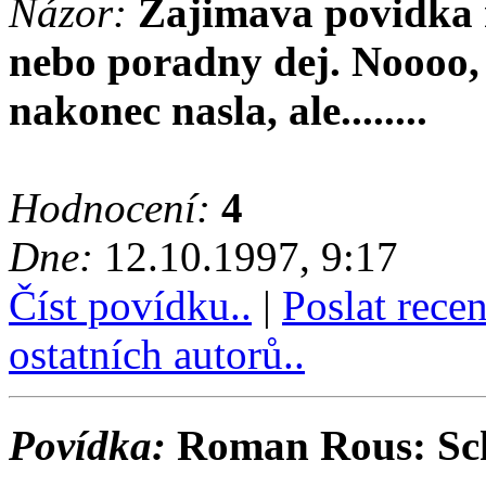
Názor:
Zajimava povidka n
nebo
poradny
dej. Noooo,
nakonec nasla, ale........
Hodnocení:
4
Dne:
12.10.1997, 9:17
Číst povídku..
|
Poslat rece
ostatních autorů..
Povídka:
Roman Rous: Sc