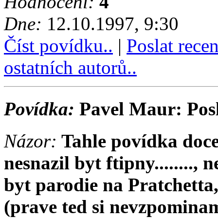
Hodnocení:
4
Dne:
12.10.1997, 9:30
Číst povídku..
|
Poslat rece
ostatních autorů..
Povídka:
Pavel Maur: Pos
Názor:
Tahle povídka docel
nesnazil byt ftipny........,
byt parodie na Pratchetta
(prave ted si nevzpomina