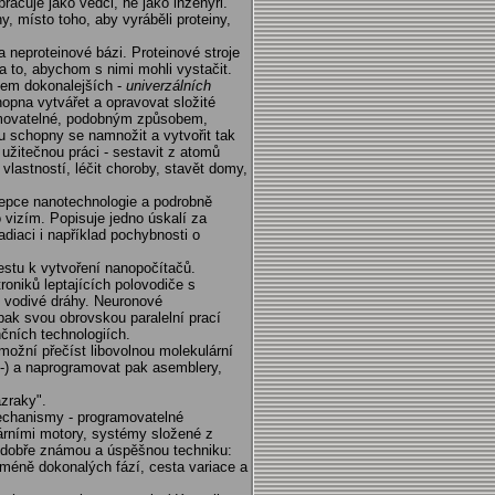
racuje jako vědci, ne jako inženýři.
y, místo toho, aby vyráběli proteiny,
 neproteinové bázi. Proteinové stroje
na to, abychom s nimi mohli vystačit.
hem dokonalejších -
univerzálních
opna vytvářet a opravovat složité
ramovatelné, podobným způsobem,
 schopny se namnožit a vytvořit tak
užitečnou práci - sestavit z atomů
vlastností, léčit choroby, stavět domy,
epce nanotechnologie a podrobně
 vizím. Popisuje jedno úskalí za
adiaci i například pochybnosti o
estu k vytvoření nanopočítačů.
oniků leptajících polovodiče s
í vodivé dráhy. Neuronové
ak svou obrovskou paralelní prací
čních technologiích.
možní přečíst libovolnou molekulární
:-) a naprogramovat pak asemblery,
zraky".
echanismy - programovatelné
árními motory, systémy složené z
 dobře známou a úspěšnou techniku:
 méně dokonalých fází, cesta variace a