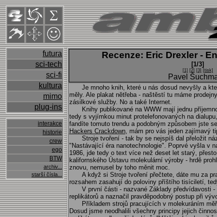
futura
Recenze: Eric Drexler - E
sci-tech
[1/3]
[1]
[2]
[3]
[tisk]
sci-fi
Pavel Šuchm
kultura
Je mnoho knih, které u nás dosud nevyšly a kte
měly. Ale plakat nětřeba - naštěstí tu máme prodejny z
mimo
zásilkové služby. No a také Internet.
plug-ins
Knihy publikované na WWW mají jednu příjemnou 
tedy s vyjímkou minut protelefonovaných na dialupu,
interakce
fandíte tomuto trendu a podobným způsobem jste se d
Hackers Crackdown
, mám pro vás jeden zajímavý ti
historie
Stroje tvoření - tak by se nejspíš dal přeložit ná
crew
"Nastávající éra nanotechnologie". Poprvé vyšla v n
ego
1986, jde tedy o text více než deset let starý, přesto
BTW
kalifornského Ústavu molekulární výroby - hrdě proh
archiv...
znovu, nemusel by toho měnit moc.
A když si Stroje tvoření přečtete, dáte mu za 
starší čísla...
rozsahem zasahují do poloviny příštího tisíciletí, te
V první části - nazvané Základy předvídavosti - 
replikátorů a naznačil pravděpodobný postup při vývoj
Příkladem strojů pracujících v molekuráním měř
Dosud jsme neodhalili všechny principy jejich činnost