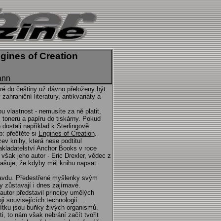
ngines of Creation
ann
ré do češtiny už dávno přeloženy být
ahraniční literatury, antikvariáty a
vlastnost - nemusíte za ně platit,
 toneru a papíru do tiskárny. Pokud
ostali například k Sterlingově
p: přečtěte si
Engines of Creation
.
zev knihy, která nese podtitul
akladatelství Anchor Books v roce
 však jeho autor - Eric Drexler, vědec z
lašuje, že kdyby měl knihu napsat
pravdu. Předestřené myšlenky svým
dy zůstavají i dnes zajímavé.
autor představil principy umělých
i souvisejících technologií:
ítku jsou buňky živých organismů.
i, to nám však nebrání začít tvořit