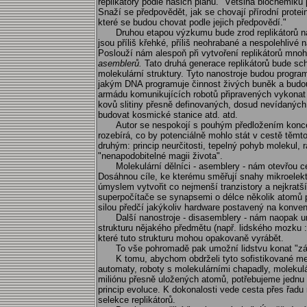
replikátory podle našich plánů. "Většina biochemiků p
Snaží se předpovědět, jak se chovají přírodní protein
které se budou chovat podle jejich předpovědí."
Druhou etapou výzkumu bude zrod replikátorů na
jsou příliš křehké, příliš neohrabané a nespolehlivé 
Poslouží nám alespoň při vytvoření replikátorů mno
asemblerů.
Tato druhá generace replikátorů bude sch
molekulární struktury. Tyto nanostroje budou prog
jakým DNA programuje činnost živých buněk a budou
armádu komunikujících robotů připravených vykonat 
kovů slitiny přesně definovaných, dosud nevídaných 
budovat kosmické stanice atd. atd.
Autor se nespokojí s pouhým předložením konc
rozebírá, co by potenciálně mohlo stát v cestě těmto
druhým: princip neurčitosti, tepelný pohyb molekul, r
"nenapodobitelné magii života".
Molekulární dělníci - asemblery - nám otevřou c
Dosáhnou cíle, ke kterému směřují snahy mikroelektr
úmyslem vytvořit co nejmenší tranzistory a nejkratš
superpočítače se synapsemi o délce několik atomů p
silou předčí jakýkoliv hardware postavený na konven
Další nanostroje - disasemblery - nám naopak u
strukturu nějakého předmětu (např. lidského mozku 
které tuto strukturu mohou opakovaně vyrábět.
To vše pohromadě pak umožní lidstvu konat "zá
K tomu, abychom obdrželi tyto sofistikované m
automaty, roboty s molekulárními chapadly, molekul
miliónu přesně uložených atomů, potřebujeme jednu
princip evoluce. K dokonalosti vede cesta přes řadu
selekce replikátorů.