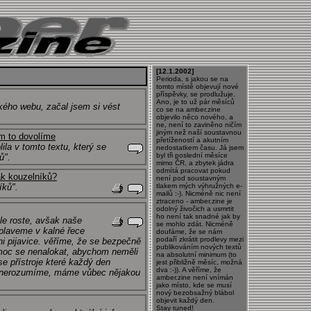
[12.1.2002]
Perioda, s jakou se na
tomto místě objevují nové
příspěvky, se prodlužuje.
Ano, je to už pár měsíců
kého webu, začal jsem si vést
co se na amber.zine
objevilo něco nového, a
ne, není to zaviněno ničím
jiným než naší soustavnou
im to dovolíme
přetížeností a akutním
la v tomto textu, který se
nedostatkem času. Já jsem
byl tři poslední měsíce
ů".
mimo ČR, a zbytek jádra
odmítá pracovat pokud
ak kouzelníků?
není pod soustavným
íků".
tlakem mých výhružných e-
mailů :-). Nicméně nic není
ztraceno - amber.zine je
odolný živočich a usmrtit
ho není tak snadné jak by
tále roste, avšak naše
se mohlo zdát. Nicméně
 plaveme v kalné řece
doufáme, že se nám
podaří zkrátit prodlevy mezi
ni pijavice. věříme, že se bezpečně
publikováním nových textů
 moc se nenalokat, abychom neměli
na absolutní minimum (to
se přístroje které každý den
jest přibližně měsíc, možná
dva :-)). A věříme, že
m nerozumíme, máme vůbec nějakou
amber.zine není vnímán
jako místo, kde se musí
nový bezobsažný blábol
objevit každý den.
Stay tuned!