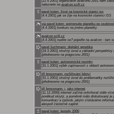
[22.4.2001]
organizátoři avalconu 2001 nám zasla
naleznete na
avalcon.scifi.cz
.
pavel koten: život na kosmické stanici iss
[4.4.2001]
jak se žije na kosmické staninci ISS
via
pavel koten: pojmenujte planetku po osobnosti
[4.4.2001]
konkurs na jméno planetky
avalcon.scifi.cz
[4.4.2001]
nudíte se? pojeďte na avalcon - tam se
pavel šuchmann: digitální genetika
[24.3.2001]
stručný úvod a základní perspektivy d
(předneseno na pragoconu 2001)
pavel koten: astronomické novinky
[31.1.2001]
výběr zajímavostí z oblasti astronom
jiří brossmann: rozšiřování lidství
[31.1.2001]
stručný úvod do problematiky rozšiř
(předneseno na pragoconu 2001)
jiří brossmann: i, jako internet
[11.12.2000]
internet začíná ovlivňovat stále více
poněkud skrytý, a poměrně málo diskutovaný je j
komunikaci a způsob, jakým získáváme informace
alespoň částečně zaplnit.
pavel koten: leonidy 2000