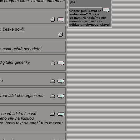
li program akce. aktuální informace
jIRI
Chcete publikovat na
amber.zinu?
Ozvěte
se nám!
Nenabízíme nic
menšího než rostoucí
věhlas a nehynoucí slávu!
 české sci-fi
 nudit určitě nebudete!
igitální genetiky
ie
ování lidského organismu
 oborů lidské činosti.
eho vliv na lidskou
. tento text se snaží tuto mezeru