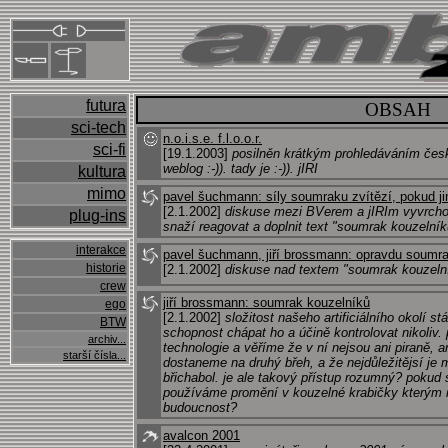
futura
OBSAH
sci-tech
n.o.i.s.e. f.l.o.o.r.
sci-fi
[19.1.2003]
posilněn krátkým prohledáváním čes
weblog :-)). tady je :-)). jIRI
kultura
mimo
pavel šuchmann: síly soumraku zvítězí, pokud j
[2.1.2002]
diskuse mezi BVerem a jIRIm vyvrcholi
plug-ins
snaží reagovat a doplnit text "soumrak kouzelník
interakce
pavel šuchmann, jiří brossmann: opravdu soumr
historie
[2.1.2002]
diskuse nad textem "soumrak kouzeln
crew
jiří brossmann: soumrak kouzelníků
ego
[2.1.2002]
složitost našeho artificiálního okolí s
BTW
schopnost chápat ho a účině kontrolovat nikoliv.
archiv...
technologie a věříme že v ní nejsou ani piraně, a
starší čísla...
dostaneme na druhý břeh, a že nejdůležitějsí je
břichabol. je ale takový přístup rozumný? pokud 
používáme promění v kouzelné krabičky který
budoucnost?
avalcon 2001