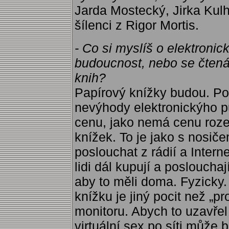
Jarda Mostecký, Jirka Kul
šílenci z Rigor Mortis.
- Co si myslíš o elektroni
budoucnost, nebo se čtená
knih?
Papírový knížky budou. Po
nevýhody elektronickýho p
cenu, jako nemá cenu rozeb
knížek. To je jako s nosi
poslouchat z rádií a Interne
lidi dál kupují a posloucha
aby to měli doma. Fyzicky. A
knížku je jiný pocit než „p
monitoru. Abych to uzavř
virtuální sex po síti může b