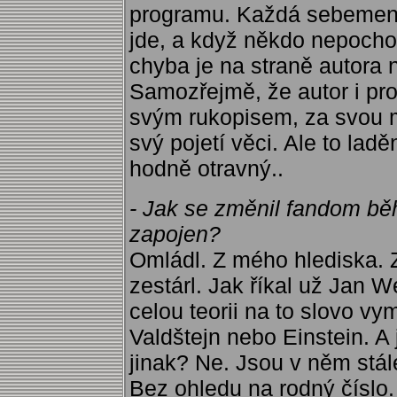
programu. Každá sebemenš
jde, a když někdo nepochop
chyba je na straně autora
Samozřejmě, že autor i pro
svým rukopisem, za svou 
svý pojetí věci. Ale to ladě
hodně otravný..
- Jak se změnil fandom běh
zapojen?
Omládl. Z mého hlediska. 
zestárl. Jak říkal už Jan W
celou teorii na to slovo vy
Valdštejn nebo Einstein. A 
jinak? Ne. Jsou v něm stále
Bez ohledu na rodný číslo.