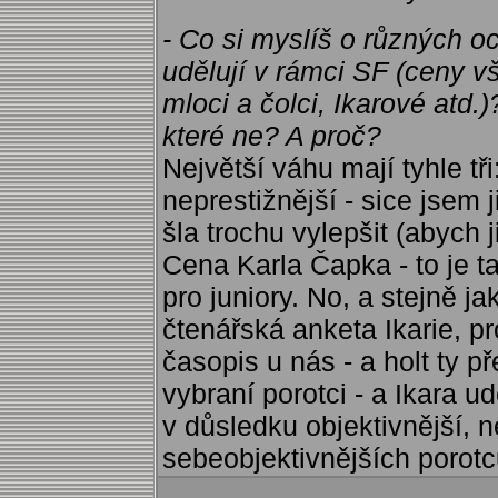
- Co si myslíš o různých o
udělují v rámci SF (ceny v
mloci a čolci, Ikarové atd.
které ne? A proč?
Největší váhu mají tyhle t
neprestižnější - sice jsem j
šla trochu vylepšit (abych ji
Cena Karla Čapka - to je t
pro juniory. No, a stejně j
čtenářská anketa Ikarie, pr
časopis u nás - a holt ty 
vybraní porotci - a Ikara ud
v důsledku objektivnější, 
sebeobjektivnějších porotc