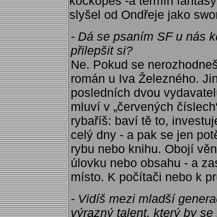
kočkopes -a termín fantasy
slyšel od Ondřeje jako swo
- Dá se psaním SF u nás kd
přilepšit si?
Ne. Pokud se nerozhodneš
román u Iva Železného. Ji
posledních dvou vydavatelů
mluví v „červených číslech“
rybaříš: baví tě to, investu
celý dny - a pak se jen po
rybu nebo knihu. Obojí vě
úlovku nebo obsahu - a zas
místo. K počítači nebo k pr
- Vidíš mezi mladší genera
výrazný talent, který by s