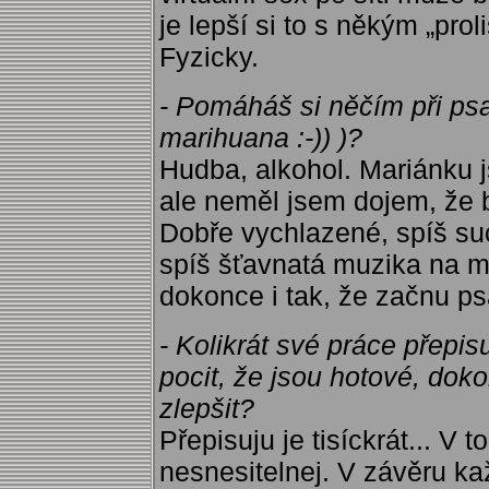
je lepší si to s někým „prol
Fyzicky.
- Pomáháš si něčím při psa
marihuana :-)) )?
Hudba, alkohol. Mariánku j
ale neměl jsem dojem, že b
Dobře vychlazené, spíš suc
spíš šťavnatá muzika na m
dokonce i tak, že začnu ps
- Kolikrát své práce přep
pocit, že jsou hotové, dok
zlepšit?
Přepisuju je tisíckrát... V
nesnesitelnej. V závěru ka