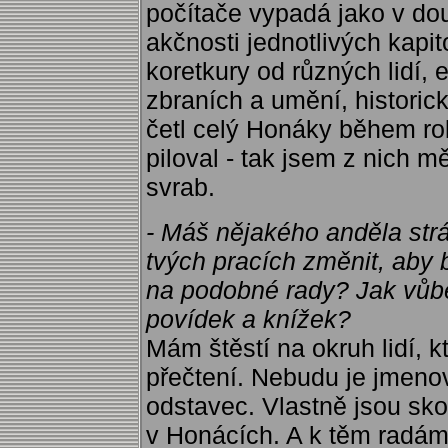
počítače vypadá jako v dou
akčnosti jednotlivých kapi
koretkury od různých lidí, 
zbraních a umění, historic
četl celý Honáky během rok
piloval - tak jsem z nich mě
svrab.
- Máš nějakého anděla stráž
tvých pracích změnit, aby 
na podobné rady? Jak vůbe
povídek a knížek?
Mám štěstí na okruh lidí, 
přečtení. Nebudu je jmenov
odstavec. Vlastně jsou sko
v Honácích. A k těm radám