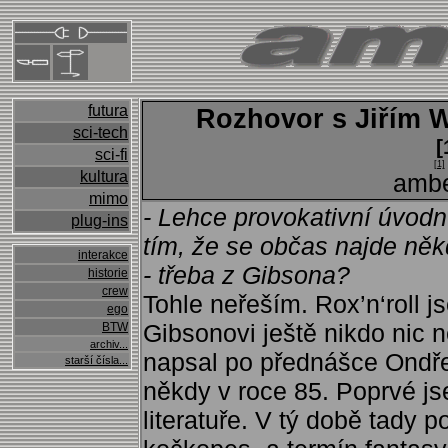
futura
Rozhovor s Jiřím 
sci-tech
[
sci-fi
[1]
kultura
ambe
mimo
- Lehce provokativní úvodn
plug-ins
tím, že se občas najde něk
interakce
- třeba z Gibsona?
historie
crew
Tohle neřeším. Rox’n‘roll j
ego
Gibsonovi ještě nikdo nic
BTW
archiv...
napsal po přednášce Ondře
starší čísla...
někdy v roce 85. Poprvé js
literatuře. V tý době tady p