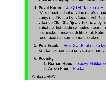
Pavel Koten
--
Jaký byl Raukon a Mi
"V rozmezí jednoho týdne se před ne
cony, nejdříve to byl vůbec první Rauk
víkendu 29. - 31. října v Kolíně a byl
sobotu 6. listopadu už hodně tradičn
Technickém muzeu. Jelikož jak Kolín t
ruce, podíval jsem se na obě akce."
Petr Frank
--
Proč SCI-FI tíhne ke ký
Krátká poznámka o smyslu a směřováni
Povídky
Roman Rous
--
Zpěvy Maldoror
Arron Flee
--
Kletba
--AmberCREW