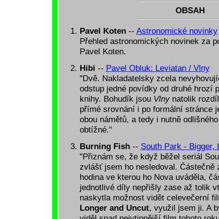
OBSAH
Pavel Koten
--
Astronomické novinky
Přehled astronomických novinek za po
Pavel Koten.
Hibi
--
Pavel Obluk: Leviatan / Vlny
"Dvě. Nakladatelsky zcela nevyhovujíc
odstup jedné povídky od druhé hrozí po
knihy. Bohudík jsou
Vlny
natolik rozdí
přímé srovnání i po formální stránce j
obou námětů, a tedy i nutně odlišného 
obtížné."
Burning Fish
--
South Park - Bigger,
"Přiznám se, že když běžel seriál Sout
zvlášť jsem ho nesledoval. Částečně 
hodina ve kterou ho Nova uváděla, čás
jednotlivé díly nepřišly zase až tolik
naskytla možnost vidět celevečerní f
Longer and Uncut
, využil jsem ji. A 
viděl snad nejvtipnější film tohoto roku