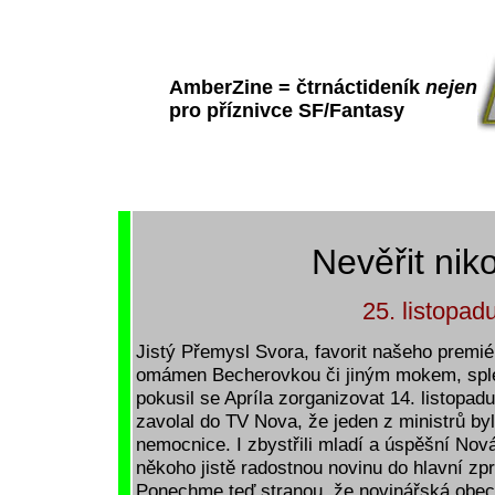
AmberZine = čtrnáctideník
nejen
pro příznivce SF/Fantasy
Nevěřit ni
25. listopad
Jistý Přemysl Svora, favorit našeho premié
omámen Becherovkou či jiným mokem, splet
pokusil se Apríla zorganizovat 14. listopadu
zavolal do TV Nova, že jeden z ministrů by
nemocnice. I zbystřili mladí a úspěšní Novác
někoho jistě radostnou novinu do hlavní zp
Ponechme teď stranou, že novinářská obec 