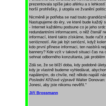
prezentovala spíše jako aférku a s lehkost
horší prohřešky, ji utopila ve žvanění polit
Nicméně je potřeba se nad touto grandiózní
Nastupujeme do éry, ve které bude každý s
- Internet každému podsune co je jeho srdc
redundantními informacemi, o něž čtenář ne
informací, které takto získáme, bude ručit 
seriózností. Ale jak být seriózní, když kole
kdo první přinese informaci, ten nasbírá ne
bannery? Kde vzít v takové situaci čas na 
sehnat odborného konzultanta, jak problém
Zdá se, že se blíží doba, kdy podobné úle
kdy je vlastně budeme vyhledávat, abycho
napáleným, do chvíle, než někdo napálí nás
Poslední Křížové výpravě
Walter Donovan: 
Jonesi, aby jste nikomu nevěřil."
Jiří Brossmann